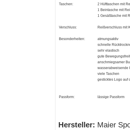
Taschen:
2 Hüfttaschen mit R
1 Beintasche mit Re
1 Gesäßtasche mit R
Verschluss:
Reißverschluss mit 
Besonderheiten:
atmungsaktiv
schnelle Rücktrock
sehr elastisch
gute Bewegungsfreihe
anschmiegsamer B
wasserabweisende 
viele Taschen
gesticktes Logo auf
Passform:
lässige Passform
Hersteller:
Maier Sp