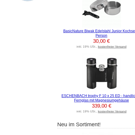
BasicNature Biwak Edelstahl Junior Kochset
Person
30,00 €
inkl. 19% USt.,
kostenfreier Versand
ESCHENBACH trophy F 10 x 25 ED - handli
Fernglas mit Magnesiumgehäuse
339,00 €
inkl. 19% USt.,
kostenfreier Versand
Neu im Sortiment!