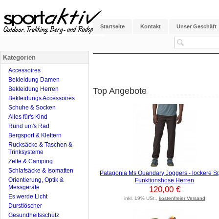
Startseite
Kontakt
Unser Geschäft
Kategorien
Accessoires
Bekleidung Damen
Bekleidung Herren
Top Angebote
Bekleidungs Accessoires
Schuhe & Socken
Alles für's Kind
Rund um's Rad
Bergsport & Klettern
Rucksäcke & Taschen &
Trinksysteme
Zelte & Camping
Schlafsäcke & Isomatten
Patagonia Ms Quandary Joggers - lockere Sp
Orientierung, Optik &
Funktionshose Herren
Messgeräte
120,00 €
Es werde Licht
inkl. 19% USt.,
kostenfreier Versand
Durstlöscher
Gesundheitsschutz