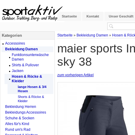
Startseite
Kontakt
Unser Geschäft
Kategorien
Startseite
»
Bekleidung Damen
»
Hosen & Röck
Accessoires
maier sports 
Bekleidung Damen
Funktionsunterwäsche
sky 38
Damen
Shirts & Pullover
Jacken
zum vorherigen Artikel
Hosen & Röcke &
Kleider
lange Hosen & 3/4
Hosen
Shorts & Röcke &
Kleider
Bekleidung Herren
Bekleidungs Accessoires
Schuhe & Socken
Alles für's Kind
Rund um's Rad