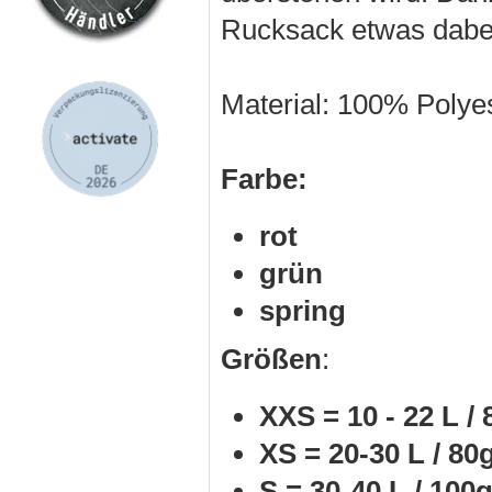
Rucksack etwas dabe
Material: 100% Polye
Farbe:
rot
grün
spring
Größen
:
XXS = 10 - 22 L / 
XS = 20-30 L / 80
S = 30-40 L / 100