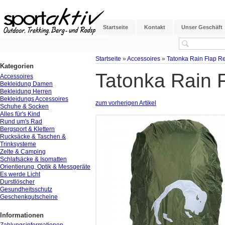
Startseite
Kontakt
Unser Geschäft
Startseite
»
Accessoires
»
Tatonka Rain Flap R
Kategorien
Tatonka Rain 
Accessoires
Bekleidung Damen
Bekleidung Herren
Bekleidungs Accessoires
zum vorherigen Artikel
Schuhe & Socken
Alles für's Kind
Rund um's Rad
Bergsport & Klettern
Rucksäcke & Taschen &
Trinksysteme
Zelte & Camping
Schlafsäcke & Isomatten
Orientierung, Optik & Messgeräte
Es werde Licht
Durstlöscher
Gesundheitsschutz
Geschenkgutscheine
Informationen