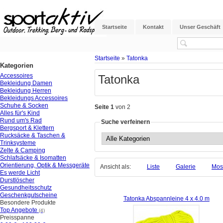
Startseite
Kontakt
Unser Geschäft
Startseite
»
Tatonka
Kategorien
Accessoires
Tatonka
Bekleidung Damen
Bekleidung Herren
Bekleidungs Accessoires
Schuhe & Socken
Seite 1
von 2
Alles für's Kind
Rund um's Rad
Suche verfeinern
Bergsport & Klettern
Rucksäcke & Taschen &
Trinksysteme
Zelte & Camping
Schlafsäcke & Isomatten
Orientierung, Optik & Messgeräte
Ansicht als:
Liste
Galerie
Mos
Es werde Licht
Durstlöscher
Gesundheitsschutz
Geschenkgutscheine
Tatonka Abspannleine 4 x 4.0 m
Besondere Produkte
Top Angebote
(4)
Preisspanne