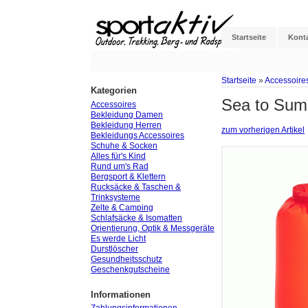
Startseite
Kont
Startseite
»
Accessoire
Kategorien
Sea to Summ
Accessoires
Bekleidung Damen
Bekleidung Herren
zum vorherigen Artikel
Bekleidungs Accessoires
Schuhe & Socken
Alles für's Kind
Rund um's Rad
Bergsport & Klettern
Rucksäcke & Taschen &
Trinksysteme
Zelte & Camping
Schlafsäcke & Isomatten
Orientierung, Optik & Messgeräte
Es werde Licht
Durstlöscher
Gesundheitsschutz
Geschenkgutscheine
Informationen