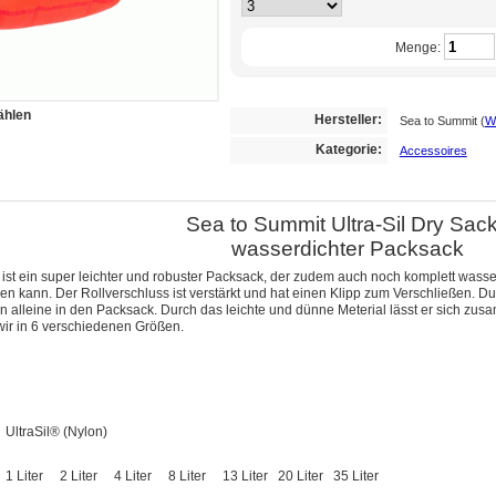
Menge:
ählen
Hersteller:
Sea to Summit
(
We
Kategorie:
Accessoires
Sea to Summit Ultra-Sil Dry Sac
wasserdichter Packsack
 ist ein super leichter und robuster Packsack, der zudem auch noch komplett wasserd
n kann. Der Rollverschluss ist verstärkt und hat einen Klipp zum Verschließen. Durc
on alleine in den Packsack. Durch das leichte und dünne Meterial lässt er sich zus
ir in 6 verschiedenen Größen.
UltraSil® (Nylon)
1 Liter
2 Liter
4 Liter
8 Liter
13 Liter
20 Liter
35 Liter