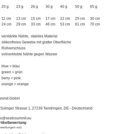
20 g
23 g
26 g
30 g
40 g
50 g
65 g
11 cm
13 cm
15 cm
17 cm
22 cm
25 cm
30 cm
24 cm
29 cm
33 cm
46 cm
53 cm
61 cm
70 cm
verstärkte Nähte,
stabiles Material
silikonfreies Gewebe mit glatter Oberfläche
Rollverschluss
vollverklebte Nähte gegen Wasser
blue = blau
green = grün
berry = pink
orange = orange
ummit GmbH
Sulinger Strasse 1, 27239 Twistringen, DE - Deutschland
fo@seatosummit.eu
rtikelbewertung
:
bewertungen vor)