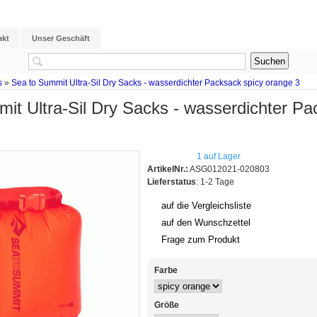
akt
Unser Geschäft
s
»
Sea to Summit Ultra-Sil Dry Sacks - wasserdichter Packsack spicy orange 3
it Ultra-Sil Dry Sacks - wasserdichter Pa
1 auf Lager
ArtikelNr.:
ASG012021-020803
Lieferstatus
: 1-2 Tage
auf die Vergleichsliste
auf den Wunschzettel
Frage zum Produkt
Farbe
Größe