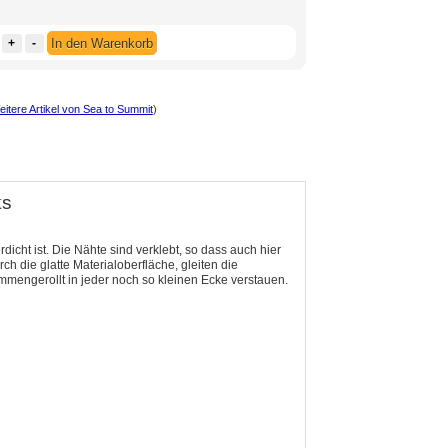
+
-
In den Warenkorb
itere Artikel von Sea to Summit
)
ks
icht ist. Die Nähte sind verklebt, so dass auch hier
h die glatte Materialoberfläche, gleiten die
ammengerollt in jeder noch so kleinen Ecke verstauen.