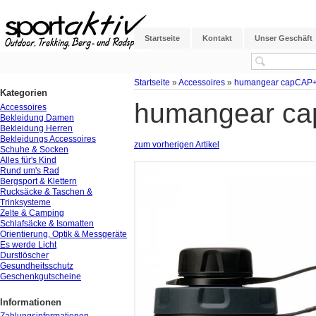
Startseite
Kontakt
Unser Geschäft
Startseite
»
Accessoires
»
humangear capCAP+ 2
Kategorien
humangear cap
Accessoires
Bekleidung Damen
Bekleidung Herren
Bekleidungs Accessoires
zum vorherigen Artikel
Schuhe & Socken
Alles für's Kind
Rund um's Rad
Bergsport & Klettern
Rucksäcke & Taschen &
Trinksysteme
Zelte & Camping
Schlafsäcke & Isomatten
Orientierung, Optik & Messgeräte
Es werde Licht
Durstlöscher
Gesundheitsschutz
Geschenkgutscheine
Informationen