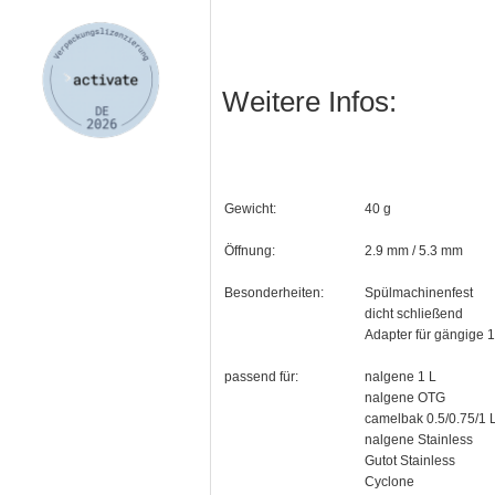
Weitere Infos:
Gewicht:
40 g
Öffnung:
2.9 mm / 5.3 mm
Besonderheiten:
Spülmachinenfest
dicht schließend
Adapter für gängige 1
passend für:
nalgene 1 L
nalgene OTG
camelbak 0.5/0.75/1 L
nalgene Stainless
Gutot Stainless
Cyclone