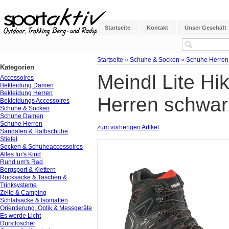
Startseite
Kontakt
Unser Geschäft
Startseite
»
Schuhe & Socken
»
Schuhe Herren
Kategorien
Meindl Lite H
Accessoires
Bekleidung Damen
Bekleidung Herren
Herren schwarz
Bekleidungs Accessoires
Schuhe & Socken
Schuhe Damen
Schuhe Herren
zum vorherigen Artikel
Sandalen & Halbschuhe
Stiefel
Socken & Schuheaccessoires
Alles für's Kind
Rund um's Rad
Bergsport & Klettern
Rucksäcke & Taschen &
Trinksysteme
Zelte & Camping
Schlafsäcke & Isomatten
Orientierung, Optik & Messgeräte
Es werde Licht
Durstlöscher