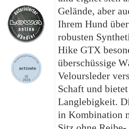
Gelände, aber auc
Ihrem Hund über
robusten Synthet
Hike GTX besonde
überschüssige W
Veloursleder ver
Schaft und biete
Langlebigkeit. D
in Kombination m
Sitz ohne Reibe-