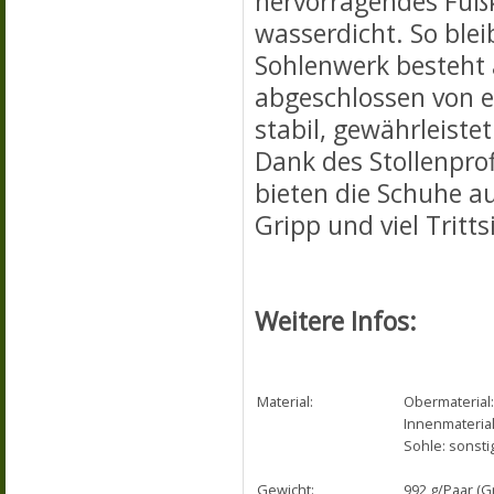
hervorragendes Fuß
wasserdicht. So blei
Sohlenwerk besteht
abgeschlossen von e
stabil, gewährleiste
Dank des Stollenpro
bieten die Schuhe a
Gripp und viel Tritts
Weitere Infos:
Material:
Obermaterial: 
Innenmaterial:
Sohle: sonsti
Gewicht:
992 g/Paar (G