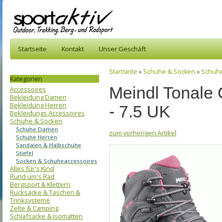
Startseite
Kontakt
Unser Geschäft
Startseite
»
Schuhe & Socken
»
Schuh
Kategorien
Meindl Tonale 
Accessoires
Bekleidung Damen
Bekleidung Herren
- 7.5 UK
Bekleidungs Accessoires
Schuhe & Socken
Schuhe Damen
zum vorherigen Artikel
Schuhe Herren
Sandalen & Halbschuhe
Stiefel
Socken & Schuheaccessoires
Alles für's Kind
Rund um's Rad
Bergsport & Klettern
Rucksäcke & Taschen &
Trinksysteme
Zelte & Camping
Schlafsäcke & Isomatten