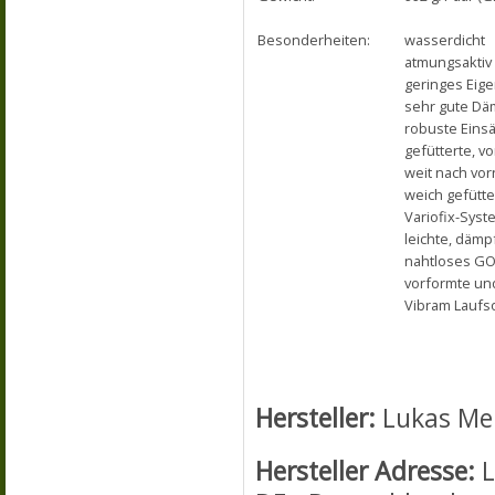
Besonderheiten:
wasserdicht
atmungsaktiv
geringes Eig
sehr gute Dä
robuste Eins
gefütterte, 
weit nach vo
weich gefütte
Variofix-Syst
leichte, däm
nahtloses GO
vorformte un
Vibram Laufso
Hersteller:
Lukas Me
Hersteller Adresse:
L