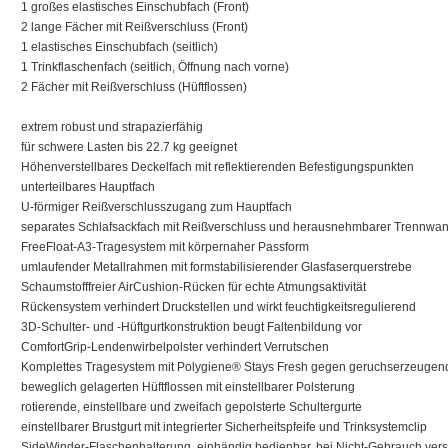
1 großes elastisches Einschubfach (Front)
2 lange Fächer mit Reißverschluss (Front)
1 elastisches Einschubfach (seitlich)
1 Trinkflaschenfach (seitlich, Öffnung nach vorne)
2 Fächer mit Reißverschluss (Hüftflossen)
extrem robust und strapazierfähig
für schwere Lasten bis 22.7 kg geeignet
Höhenverstellbares Deckelfach mit reflektierenden Befestigungspunkten
unterteilbares Hauptfach
U-förmiger Reißverschlusszugang zum Hauptfach
separates Schlafsackfach mit Reißverschluss und herausnehmbarer Trennwa
FreeFloat-A3-Tragesystem mit körpernaher Passform
umlaufender Metallrahmen mit formstabilisierender Glasfaserquerstrebe
Schaumstofffreier AirCushion-Rücken für echte Atmungsaktivität
Rückensystem verhindert Druckstellen und wirkt feuchtigkeitsregulierend
3D-Schulter- und -Hüftgurtkonstruktion beugt Faltenbildung vor
ComfortGrip-Lendenwirbelpolster verhindert Verrutschen
Komplettes Tragesystem mit Polygiene® Stays Fresh gegen geruchserzeugend
beweglich gelagerten Hüftflossen mit einstellbarer Polsterung
rotierende, einstellbare und zweifach gepolsterte Schultergurte
einstellbarer Brustgurt mit integrierter Sicherheitspfeife und Trinksystemclip
SideWinder-Flaschenhalterung, einhändig bedienbar, bei Nicht-Gebrauch ver