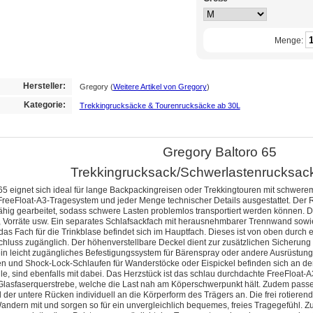
Menge:
Hersteller:
Gregory
(
Weitere Artikel von Gregory
)
Kategorie:
Trekkingrucksäcke & Tourenrucksäcke ab 30L
Gregory Baltoro 65
Trekkingrucksack/Schwerlastenrucksack,
65 eignet sich ideal für lange Backpackingreisen oder Trekkingtouren mit schwere
reeFloat-A3-Tragesystem und jeder Menge technischer Details ausgestattet. Der R
rfähig gearbeitet, sodass schwere Lasten problemlos transportiert werden können. 
 Vorräte usw. Ein separates Schlafsackfach mit herausnehmbarer Trennwand sowi
 das Fach für die Trinkblase befindet sich im Hauptfach. Dieses ist von oben durc
hluss zugänglich. Der höhenverstellbare Deckel dient zur zusätzlichen Sicherung 
ein leicht zugängliches Befestigungssystem für Bärenspray oder andere Ausrüstun
n und Shock-Lock-Schlaufen für Wanderstöcke oder Eispickel befinden sich an der
e, sind ebenfalls mit dabei. Das Herzstück ist das schlau durchdachte FreeFloa
 Glasfaserquerstrebe, welche die Last nah am Köperschwerpunkt hält. Zudem passen 
 der untere Rücken individuell an die Körperform des Trägers an. Die frei rotieren
dern mit und sorgen so für ein unvergleichlich bequemes, freies Tragegefühl.