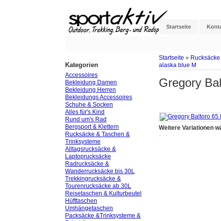
Startseite
Kont
Startseite
»
Rucksäcke 
Kategorien
alaska blue M
Accessoires
Gregory Bal
Bekleidung Damen
Bekleidung Herren
Bekleidungs Accessoires
Schuhe & Socken
Alles für's Kind
Rund um's Rad
Bergsport & Klettern
Weitere Variationen w
Rucksäcke & Taschen &
Trinksysteme
Alltagsrucksäcke &
Laptoprucksäcke
Radrucksäcke &
Wanderrucksäcke bis 30L
Trekkingrucksäcke &
Tourenrucksäcke ab 30L
Reisetaschen & Kulturbeutel
Hüfttaschen
Umhängetaschen
Packsäcke &Trinksysteme &