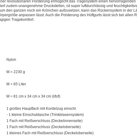
ner revolutionären Polsterung ermöglicht das Tragesystem einen hervorragenden K
iert zudem unangenehme Druckstellen, ist super luftdurchlässig und feuchtigkeits
d um den ganzen noch ein Krönchen aufzusetzen, kann das Rückensystem in der Lä
örpergröße anpassen lässt. Auch die Polsterung des Hüftgurts lässt sich bei alle
ägigen Tragekomfort.
Nylon
M = 2230 g
M = 65 Liter
M = 81 cm x 34 cm x 34 cm (l/b/t)
1 großes Hauptfach mit Kordelzug einschl.
- 1 kleine Einschubtasche (Trinkblasensystem)
1 Fach mit Reißverschluss (Deckelinnenseite)
1 Fach mit Reißverschluss (Deckeloberseite)
1 kleines Fach mit Reißverschluss (Deckeloberseite)