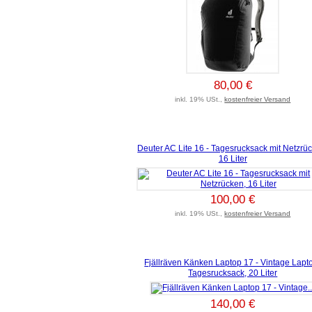
80,00 €
inkl. 19% USt.,
kostenfreier Versand
Deuter AC Lite 16 - Tagesrucksack mit Netzrü
16 Liter
100,00 €
inkl. 19% USt.,
kostenfreier Versand
Fjällräven Känken Laptop 17 - Vintage Lapt
Tagesrucksack, 20 Liter
140,00 €