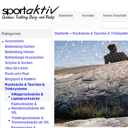
Startseite
Kontakt
Unser Geschäft
Kategorien
Startseite
»
Rucksäcke & Taschen & Trinksyste
Accessoires
Bekleidung Damen
Bekleidung Herren
Bekleidungs Accessoires
Schuhe & Socken
Alles für's Kind
Rund um's Rad
Bergsport & Klettern
Rucksäcke & Taschen &
Trinksysteme
Alltagsrucksäcke &
Laptoprucksäcke
Radrucksäcke &
Wanderrucksäcke bis
30L
Trekkingrucksäcke &
Tourenrucksäcke ab 30L
Reisetaschen &