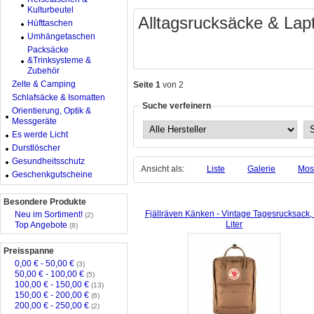
Kulturbeutel
Alltagsrucksäcke & Lap
Hüfttaschen
Umhängetaschen
Packsäcke
&Trinksysteme &
Zubehör
Zelte & Camping
Seite 1
von 2
Schlafsäcke & Isomatten
Suche verfeinern
Orientierung, Optik &
Messgeräte
Es werde Licht
Durstlöscher
Gesundheitsschutz
Ansicht als:
Liste
Galerie
Mos
Geschenkgutscheine
Besondere Produkte
Fjällräven Känken - Vintage Tagesrucksack,
Neu im Sortiment!
(2)
Liter
Top Angebote
(8)
Preisspanne
0,00 € - 50,00 €
(3)
50,00 € - 100,00 €
(5)
100,00 € - 150,00 €
(13)
150,00 € - 200,00 €
(6)
200,00 € - 250,00 €
(2)