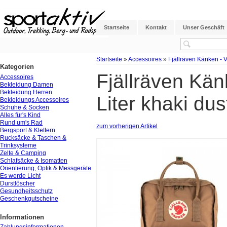
Startseite
Kontakt
Unser Geschäft
Startseite
»
Accessoires
»
Fjällräven Känken - V
Kategorien
Fjällräven Kän
Accessoires
Bekleidung Damen
Bekleidung Herren
Liter khaki dus
Bekleidungs Accessoires
Schuhe & Socken
Alles für's Kind
Rund um's Rad
zum vorherigen Artikel
Bergsport & Klettern
Rucksäcke & Taschen &
Trinksysteme
Zelte & Camping
Schlafsäcke & Isomatten
Orientierung, Optik & Messgeräte
Es werde Licht
Durstlöscher
Gesundheitsschutz
Geschenkgutscheine
Informationen