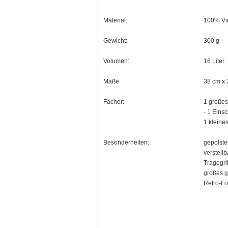
Material:
100% Vi
Gewicht:
300 g
Volumen:
16 Liter
Maße:
38 cm x 
Fächer:
1 großes
- 1 Eins
1 kleine
Besonderheiten:
gepolste
verstell
Tragegri
großes g
Retro-L