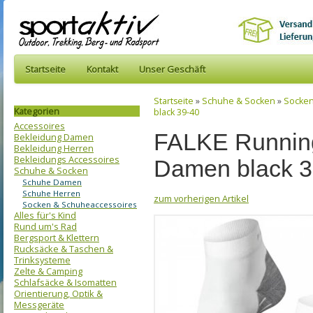
Startseite
Kontakt
Unser Geschäft
Startseite
»
Schuhe & Socken
»
Socken
Kategorien
black 39-40
Accessoires
FALKE Runnin
Bekleidung Damen
Bekleidung Herren
Bekleidungs Accessoires
Damen black 3
Schuhe & Socken
Schuhe Damen
Schuhe Herren
zum vorherigen Artikel
Socken & Schuheaccessoires
Alles für's Kind
Rund um's Rad
Bergsport & Klettern
Rucksäcke & Taschen &
Trinksysteme
Zelte & Camping
Schlafsäcke & Isomatten
Orientierung, Optik &
Messgeräte