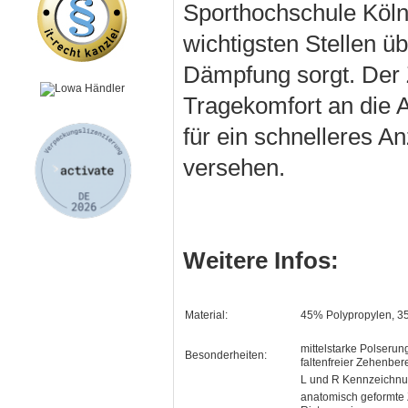
Sporthochschule Köln 
wichtigsten Stellen üb
Dämpfung sorgt. Der 
Tragekomfort an die 
für ein schnelleres 
versehen.
Weitere Infos:
Material:
45% Polypropylen, 
mittelstarke Polseru
Besonderheiten:
faltenfreier Zehenber
L und R Kennzeichn
anatomisch geformte