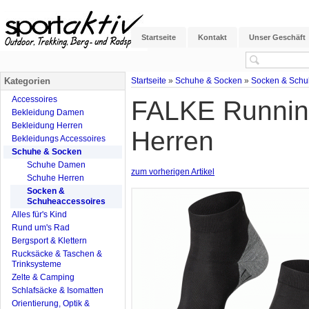
Startseite
Kontakt
Unser Geschäft
Kategorien
Startseite
»
Schuhe & Socken
»
Socken & Schu
Accessoires
FALKE Runnin
Bekleidung Damen
Bekleidung Herren
Herren
Bekleidungs Accessoires
Schuhe & Socken
Schuhe Damen
zum vorherigen Artikel
Schuhe Herren
Socken &
Schuheaccessoires
Alles für's Kind
Rund um's Rad
Bergsport & Klettern
Rucksäcke & Taschen &
Trinksysteme
Zelte & Camping
Schlafsäcke & Isomatten
Orientierung, Optik &