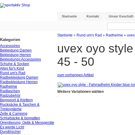
Startseite
Kontakt
Unser Geschäft
Startseite
»
Rund um's Rad
»
Radhelme
»
uvex
Kategorien
uvex oyo style
Accessoires
Bekleidung Damen
Bekleidung Herren
45 - 50
Bekleidungs Accessoires
Schuhe & Socken
Alles für's Kind
Rund um's Rad
zum vorherigen Artikel
Radbekleidung Damen
Radbekleidung Herren
Radhelme
Radtaschen
Weitere Variationen wählen
Radzubehör
Bergsport & Klettern
Rucksäcke & Taschen &
Trinksysteme
Zelte & Camping
Schlafsäcke & Isomatten
Orientierung, Optik & Messgeräte
Es werde Licht
Durstlöscher