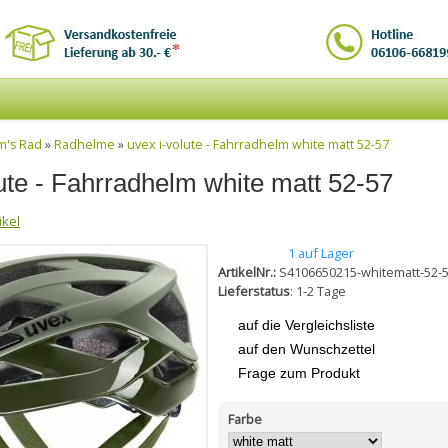
m's Rad
»
Radhelme
»
uvex i-volute - Fahrradhelm white matt 52-57
ute - Fahrradhelm white matt 52-57
ikel
1 auf Lager
ArtikelNr.:
S4106650215-whitematt-52-
Lieferstatus
: 1-2 Tage
auf die Vergleichsliste
auf den Wunschzettel
Frage zum Produkt
Farbe