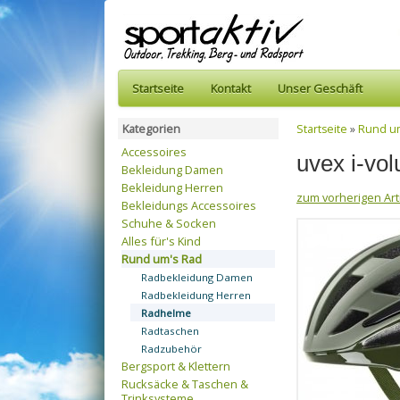
Startseite
Kontakt
Unser Geschäft
Kategorien
Startseite
»
Rund u
Accessoires
uvex i-vol
Bekleidung Damen
Bekleidung Herren
zum vorherigen Art
Bekleidungs Accessoires
Schuhe & Socken
Alles für's Kind
Rund um's Rad
Radbekleidung Damen
Radbekleidung Herren
Radhelme
Radtaschen
Radzubehör
Bergsport & Klettern
Rucksäcke & Taschen &
Trinksysteme