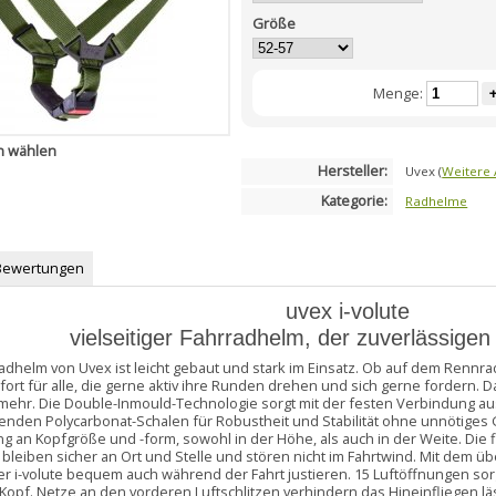
Größe
Menge:
n wählen
Hersteller:
Uvex
(
Weitere 
Kategorie:
Radhelme
Bewertungen
uvex i-volute
vielseitiger Fahrradhelm, der zuverlässigen
radhelm von Uvex ist leicht gebaut und stark im Einsatz. Ob auf dem Rennr
ort für alle, die gerne aktiv ihre Runden drehen und sich gerne fordern. 
mehr. Die Double-Inmould-Technologie sorgt mit der festen Verbindung
enden Polycarbonat-Schalen für Robustheit und Stabilität ohne unnötiges 
 an Kopfgröße und -form, sowohl in der Höhe, als auch in der Weite. Die 
 bleiben sicher an Ort und Stelle und stören nicht im Fahrtwind. Mit dem 
r i-volute bequem auch während der Fahrt justieren. 15 Luftöffnungen sor
Kopf. Netze an den vorderen Luftschlitzen verhindern das Hineinfliegen lä