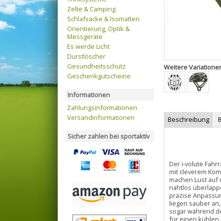
Zelte & Camping
Schlafsäcke & Isomatten
Orientierung, Optik &
Messgeräte
Es werde Licht
Durstlöscher
Gesundheitsschutz
Weitere Variatione
Geschenkgutscheine
Informationen
Zahlungsinformationen
Versandinformationen
Beschreibung
Sicher zahlen bei sportaktiv
Der i-volute Fahr
mit cleverem Komf
machen Lust auf 
nahtlos überlapp
präzise Anpassung
liegen sauber an,
sogar während de
für einen kühlen 