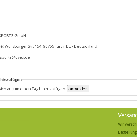
SPORTS GmbH
e:
Würzburger Str. 154, 90766 Fürth, DE - Deutschland
sports@uvex.de
s
g hinzufügen
 sich an, um einen Tag hinzuzufügen.
Versan
Wir versch
Bestellung 