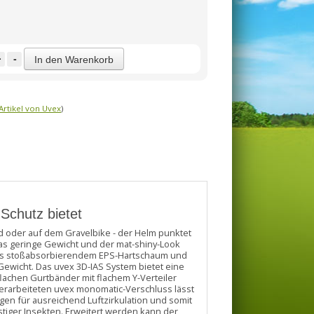
+
-
In den Warenkorb
Artikel von Uvex
)
 Schutz bietet
ad oder auf dem Gravelbike - der Helm punktet
Das geringe Gewicht und der mat-shiny-Look
 aus stoßabsorbierendem EPS-Hartschaum und
Gewicht. Das uvex 3D-IAS System bietet eine
flachen Gurtbänder mit flachem Y-Verteiler
überarbeiteten uvex monomatic-Verschluss lässt
gen für ausreichend Luftzirkulation und somit
stiger Insekten. Erweitert werden kann der