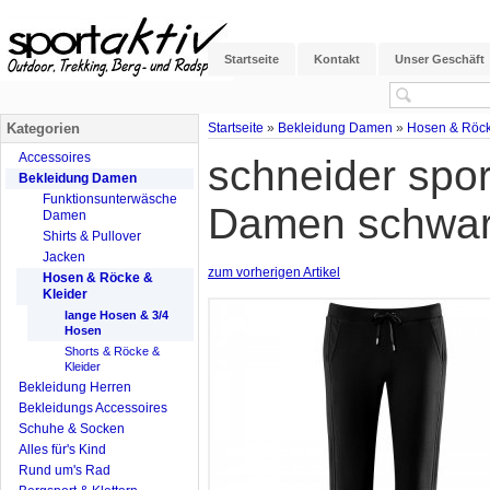
Startseite
Kontakt
Unser Geschäft
Kategorien
Startseite
»
Bekleidung Damen
»
Hosen & Röck
Accessoires
schneider spo
Bekleidung Damen
Funktionsunterwäsche
Damen schwar
Damen
Shirts & Pullover
Jacken
zum vorherigen Artikel
Hosen & Röcke &
Kleider
lange Hosen & 3/4
Hosen
Shorts & Röcke &
Kleider
Bekleidung Herren
Bekleidungs Accessoires
Schuhe & Socken
Alles für's Kind
Rund um's Rad