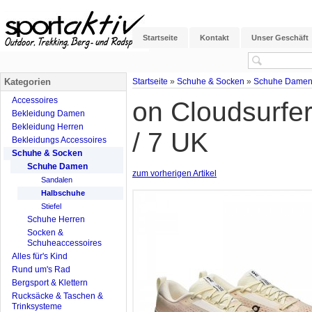
Startseite
Kontakt
Unser Geschäft
Kategorien
Startseite
»
Schuhe & Socken
»
Schuhe Dame
Accessoires
on Cloudsurfer
Bekleidung Damen
Bekleidung Herren
/ 7 UK
Bekleidungs Accessoires
Schuhe & Socken
Schuhe Damen
zum vorherigen Artikel
Sandalen
Halbschuhe
Stiefel
Schuhe Herren
Socken &
Schuheaccessoires
Alles für's Kind
Rund um's Rad
Bergsport & Klettern
Rucksäcke & Taschen &
Trinksysteme