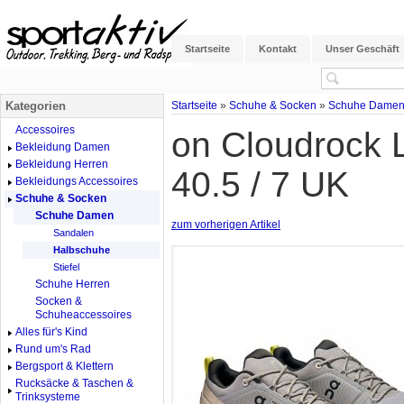
Startseite
Kontakt
Unser Geschäft
Kategorien
Startseite
»
Schuhe & Socken
»
Schuhe Dame
Accessoires
on Cloudrock 
Bekleidung Damen
Bekleidung Herren
40.5 / 7 UK
Bekleidungs Accessoires
Schuhe & Socken
Schuhe Damen
zum vorherigen Artikel
Sandalen
Halbschuhe
Stiefel
Schuhe Herren
Socken &
Schuheaccessoires
Alles für's Kind
Rund um's Rad
Bergsport & Klettern
Rucksäcke & Taschen &
Trinksysteme