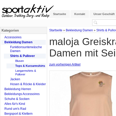
Startseite
Kontakt
Unser Geschäft
Kategorien
Startseite
»
Bekleidung Damen
»
Shirts & Pullo
Accessoires
maloja Greiskr
Bekleidung Damen
Funktionsunterwäsche
Damen mit Sei
Damen
Shirts & Pullover
Blusen
zum vorherigen Artikel
Tops & Kurzarmshirts
Langarmshirts &
Pullover
Jacken
Hosen & Röcke & Kleider
Bekleidung Herren
Bekleidungs Accessoires
Schuhe & Socken
Alles für's Kind
Rund um's Rad
Bergsport & Klettern