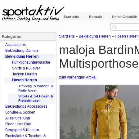
Startseite
Kontakt
Unser Geschäft
Kategorien
Startseite
»
Bekleidung Herren
»
Hosen Herren
Accessoires
maloja BardinM.
Bekleidung Damen
Bekleidung Herren
Multisporthose
Funktionsunterwäsche
Shirts & Pullover
Jacken Herren
zum vorherigen Artikel
Hosen Herren
Trekking- & Wander- &
Kletterhosen
Shorts & 3/4 Hosen &
Freizeithosen
Bekleidungs Accessoires
Schuhe & Socken
Alles für's Kind
Rund um's Rad
Bergsport & Klettern
Rucksäcke & Taschen &