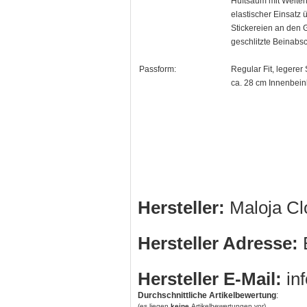
Hüftsaum mit Weitenr
elastischer Einsatz
Stickereien an den
geschlitzte Beinabs
Passform:
Regular Fit, legerer 
ca. 28 cm Innenbei
Hersteller:
Maloja Cl
Hersteller Adresse:
B
Hersteller E-Mail:
in
Durchschnittliche Artikelbewertung
:
(es liegen
keine
Artikelbewertungen vor)