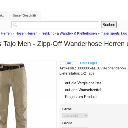
akt
Unser Geschäft
 Herren
»
Hosen Herren
»
Trekking- & Wander- & Kletterhosen
»
maier sports Taj
s Tajo Men - Zipp-Off Wanderhose Herren 
1 auf Lager
ArtikelNr.:
3000005-M10778-coriander-54
Lieferstatus
: 1-2 Tage
auf die Vergleichsliste
auf den Wunschzettel
Frage zum Produkt
Farbe
Größe