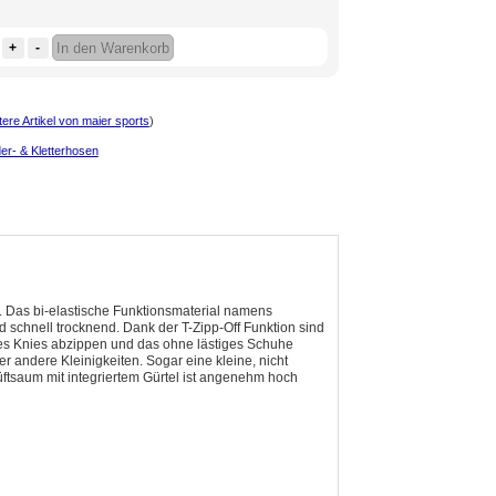
+
-
In den Warenkorb
ere Artikel von maier sports
)
er- & Kletterhosen
. Das bi-elastische Funktionsmaterial namens
d schnell trocknend. Dank der T-Zipp-Off Funktion sind
es Knies abzippen und das ohne lästiges Schuhe
er andere Kleinigkeiten. Sogar eine kleine, nicht
 Hüftsaum mit integriertem Gürtel ist angenehm hoch