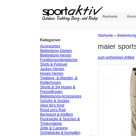
Startseite
Kont
Startseite
»
Bekleidung
Kategorien
maier sport
Accessoires
Bekleidung Damen
Bekleidung Herren
zum vorherigen Artikel
Funktionsunterwäsche
Shirts & Pullover
Jacken Herren
Hosen Herren
Trekking- & Wander- &
Kletterhosen
Shorts & 3/4 Hosen &
Freizeithosen
Bekleidungs Accessoires
Schuhe & Socken
Alles für's Kind
Rund um's Rad
Bergsport & Klettern
Rucksäcke & Taschen &
Trinksysteme
Zelte & Camping
Schlafsäcke & Isomatten