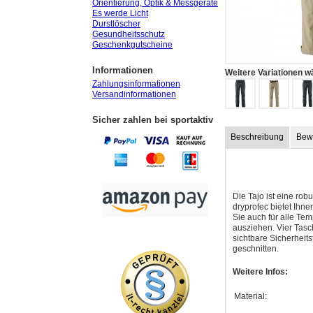
Orientierung, Optik & Messgeräte
Es werde Licht
Durstlöscher
Gesundheitsschutz
Geschenkgutscheine
Informationen
Weitere Variationen w
Zahlungsinformationen
Versandinformationen
Sicher zahlen bei sportaktiv
Beschreibung
Bew
Die Tajo ist eine ro
dryprotec bietet Ihn
Sie auch für alle T
ausziehen. Vier Tasch
sichtbare Sicherheits
geschnitten.
Weitere Infos:
Material: