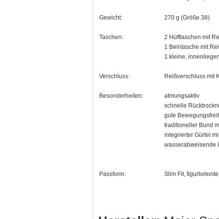
Gewicht:
270 g (Größe 38)
Taschen:
2 Hüfttaschen mit R
1 Beintasche mit Re
1 kleine, innenliege
Verschluss:
Reißverschluss mit 
Besonderheiten:
atmungsaktiv
schnelle Rücktrock
gute Bewegungsfreihe
traditioneller Bund 
integrierter Gürtel m
wasserabweisende 
Passform:
Slim Fit, figurbetont