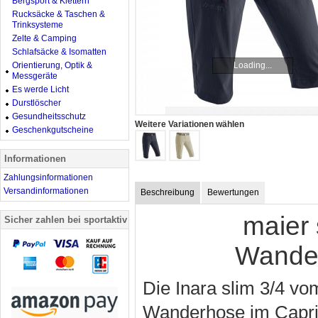
Bergsport & Klettern
Rucksäcke & Taschen &
Trinksysteme
Zelte & Camping
Schlafsäcke & Isomatten
Orientierung, Optik &
Loading...
Messgeräte
Es werde Licht
Durstlöscher
Gesundheitsschutz
Weitere Variationen wählen
Geschenkgutscheine
Informationen
Zahlungsinformationen
Versandinformationen
Beschreibung
Bewertungen
maier 
Sicher zahlen bei sportaktiv
Wander
Die Inara slim 3/4 vo
Wanderhose im Capri-S