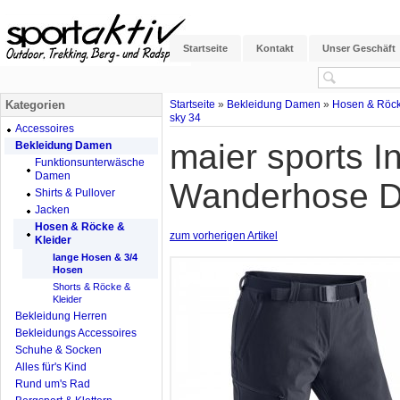
Startseite
Kontakt
Unser Geschäft
Kategorien
Startseite
»
Bekleidung Damen
»
Hosen & Röck
sky 34
Accessoires
maier sports I
Bekleidung Damen
Funktionsunterwäsche
Damen
Wanderhose D
Shirts & Pullover
Jacken
Hosen & Röcke &
zum vorherigen Artikel
Kleider
lange Hosen & 3/4
Hosen
Shorts & Röcke &
Kleider
Bekleidung Herren
Bekleidungs Accessoires
Schuhe & Socken
Alles für's Kind
Rund um's Rad