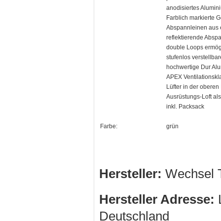
anodisiertes Alumin
Farblich markierte G
Abspannleinen aus 
reflektierende Absp
double Loops ermög
stufenlos verstellba
hochwertige Dur Al
APEX Ventilationsk
Lüfter in der oberen
Ausrüstungs-Loft al
inkl. Packsack
Farbe:
grün
Hersteller:
Wechsel T
Hersteller Adresse:
L
Deutschland