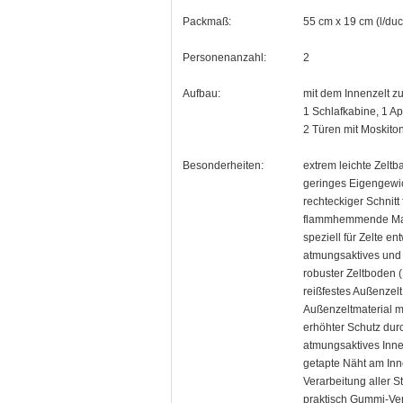
Packmaß:
55 cm x 19 cm (l/du
Personenanzahl:
2
Aufbau:
mit dem Innenzelt zu
1 Schlafkabine, 1 A
2 Türen mit Moskito
Besonderheiten:
extrem leichte Zelt
geringes Eigengewi
rechteckiger Schnitt
flammhemmende Mat
speziell für Zelte e
atmungsaktives und
robuster Zeltboden 
reißfestes Außenzel
Außenzeltmaterial mi
erhöhter Schutz durc
atmungsaktives Inne
getapte Näht am In
Verarbeitung aller St
praktisch Gummi-Ve