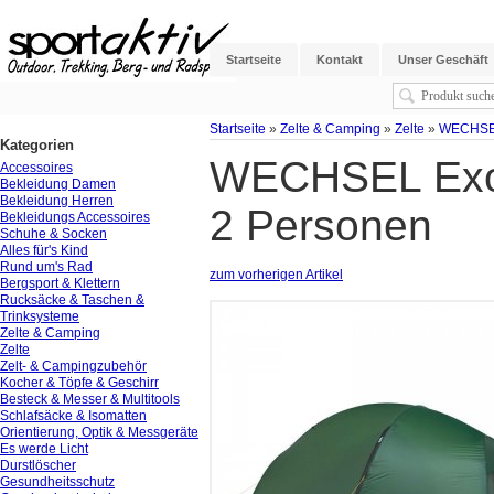
Startseite
Kontakt
Unser Geschäft
Startseite
»
Zelte & Camping
»
Zelte
»
WECHSEL 
Kategorien
WECHSEL Exoge
Accessoires
Bekleidung Damen
Bekleidung Herren
2 Personen
Bekleidungs Accessoires
Schuhe & Socken
Alles für's Kind
Rund um's Rad
zum vorherigen Artikel
Bergsport & Klettern
Rucksäcke & Taschen &
Trinksysteme
Zelte & Camping
Zelte
Zelt- & Campingzubehör
Kocher & Töpfe & Geschirr
Besteck & Messer & Multitools
Schlafsäcke & Isomatten
Orientierung, Optik & Messgeräte
Es werde Licht
Durstlöscher
Gesundheitsschutz