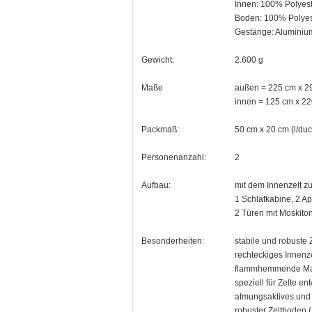
Innen: 100% Polyes
Boden: 100% Polyest
Gestänge: Aluminiu
Gewicht:
2.600 g
Maße
außen = 225 cm x 29
innen = 125 cm x 220
Packmaß:
50 cm x 20 cm (l/du
Personenanzahl:
2
Aufbau:
mit dem Innenzelt zu
1 Schlafkabine, 2 A
2 Türen mit Moskito
Besonderheiten:
stabile und robuste
rechteckiges Innenze
flammhemmende Mat
speziell für Zelte e
atmungsaktives und
robuster Zeltboden 