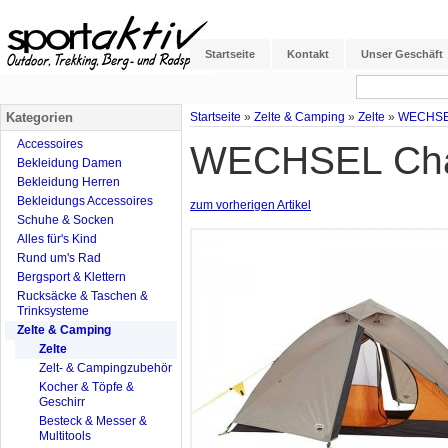
Startseite
Kontakt
Unser Geschäft
Kategorien
Startseite
»
Zelte & Camping
»
Zelte
»
WECHSEL 
Accessoires
WECHSEL Charg
Bekleidung Damen
Bekleidung Herren
Bekleidungs Accessoires
zum vorherigen Artikel
Schuhe & Socken
Alles für's Kind
Rund um's Rad
Bergsport & Klettern
Rucksäcke & Taschen &
Trinksysteme
Zelte & Camping
Zelte
Zelt- & Campingzubehör
Kocher & Töpfe &
Geschirr
Besteck & Messer &
Multitools