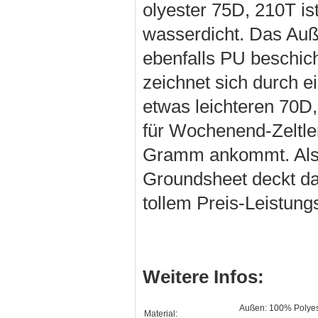
olyester 75D, 210T i
wasserdicht. Das Auße
ebenfalls PU beschic
zeichnet sich durch e
etwas leichteren 70D,
für Wochenend-Zeltler
Gramm ankommt. Als 
Groundsheet deckt dab
tollem Preis-Leistungs
Weitere Infos:
Außen: 100% Polyest
Material: