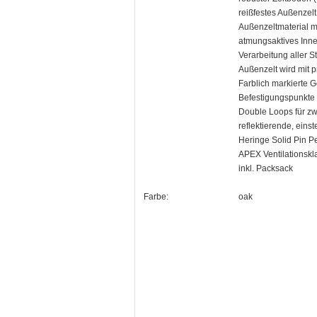
reißfestes Außenzel
Außenzeltmaterial mi
atmungsaktives Inne
Verarbeitung aller St
Außenzelt wird mit p
Farblich markierte G
Befestigungspunkte 
Double Loops für zw
reflektierende, eins
Heringe Solid Pin P
APEX Ventilationskl
inkl. Packsack
Farbe:
oak