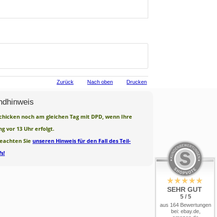
Zurück
Nach oben
Drucken
ndhinweis
chicken noch am gleichen Tag mit DPD, wenn Ihre
ng vor 13 Uhr erfolgt.
beachten Sie
unseren Hinweis für den Fall des Teil-
s!
SEHR GUT
5 / 5
aus 164 Bewertungen
bei: ebay.de,