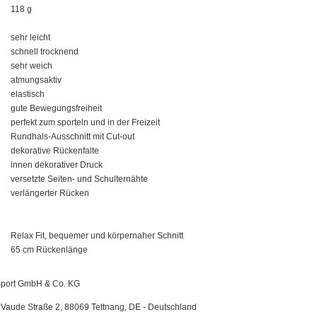
118 g
sehr leicht
schnell trocknend
sehr weich
atmungsaktiv
elastisch
gute Bewegungsfreiheit
perfekt zum sporteln und in der Freizeit
Rundhals-Ausschnitt mit Cut-out
dekorative Rückenfalte
innen dekorativer Druck
versetzte Seiten- und Schulternähte
verlängerter Rücken
Relax Fit, bequemer und körpernaher Schnitt
65 cm Rückenlänge
ort GmbH & Co. KG
Vaude Straße 2, 88069 Tettnang, DE - Deutschland