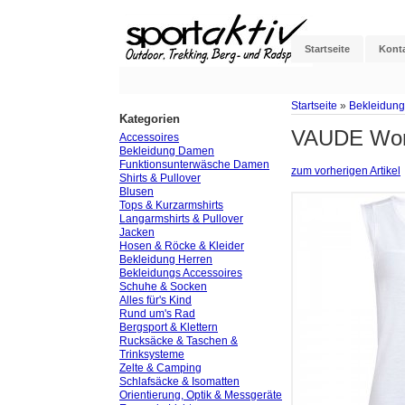
Startseite
Kont
Startseite
»
Bekleidun
Kategorien
VAUDE Wome
Accessoires
Bekleidung Damen
Funktionsunterwäsche Damen
zum vorherigen Artikel
Shirts & Pullover
Blusen
Tops & Kurzarmshirts
Langarmshirts & Pullover
Jacken
Hosen & Röcke & Kleider
Bekleidung Herren
Bekleidungs Accessoires
Schuhe & Socken
Alles für's Kind
Rund um's Rad
Bergsport & Klettern
Rucksäcke & Taschen &
Trinksysteme
Zelte & Camping
Schlafsäcke & Isomatten
Orientierung, Optik & Messgeräte