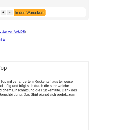
+
-
In den Warenkorb
Artikel von VAUDE
)
irts
Top
Top mit verlängertem Rückenteil aus teilweise
d luftig und trägt sich durch die sehr weiche
zlichem Einschnitt und die Rückenfalte. Dank des
eruchbildung. Das Shirt eignet sich perfekt zum