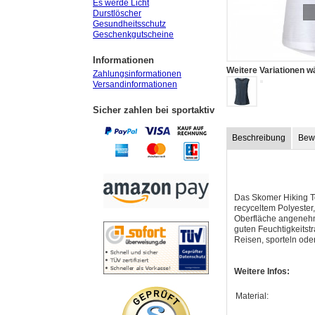
Es werde Licht
Durstlöscher
Gesundheitsschutz
Geschenkgutscheine
Informationen
Weitere Variationen w
Zahlungsinformationen
Versandinformationen
Sicher zahlen bei sportaktiv
Beschreibung
Bew
Das Skomer Hiking To
recyceltem Polyester,
Oberfläche angenehm 
guten Feuchtigkeitst
Reisen, sporteln oder 
Weitere Infos:
Material: