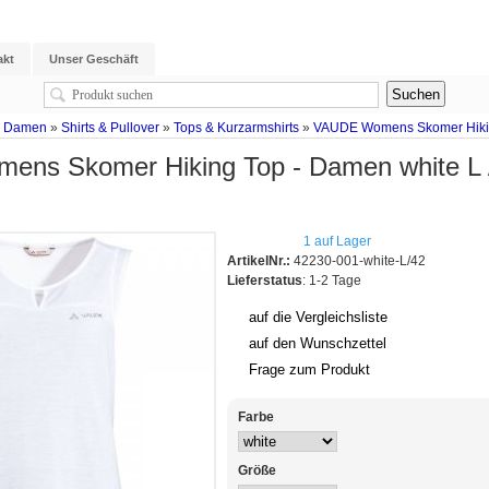
akt
Unser Geschäft
g Damen
»
Shirts & Pullover
»
Tops & Kurzarmshirts
»
VAUDE Womens Skomer Hiking
ns Skomer Hiking Top - Damen white L 
1 auf Lager
ArtikelNr.:
42230-001-white-L/42
Lieferstatus
: 1-2 Tage
auf die Vergleichsliste
auf den Wunschzettel
Frage zum Produkt
Farbe
Größe