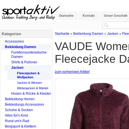
Startseite
Kontakt
Unser Geschäft
Kategorien
Startseite
»
Bekleidung Damen
»
Jacken
»
Flee
Accessoires
VAUDE Womens
Bekleidung Damen
Funktionsunterwäsche
Fleecejacke D
Damen
Shirts & Pullover
Jacken
zum vorherigen Artikel
Fleecejacken &
Wolljacken
Jacken & Westen
Winterjacken & Mäntel
Hosen & Röcke & Kleider
Bekleidung Herren
Bekleidungs Accessoires
Schuhe & Socken
Alles für's Kind
Rund um's Rad
Bergsport & Klettern