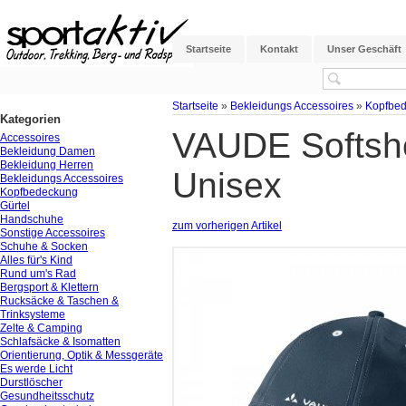
Startseite
Kontakt
Unser Geschäft
Startseite
»
Bekleidungs Accessoires
»
Kopfbe
Kategorien
VAUDE Softshe
Accessoires
Bekleidung Damen
Bekleidung Herren
Unisex
Bekleidungs Accessoires
Kopfbedeckung
Gürtel
Handschuhe
zum vorherigen Artikel
Sonstige Accessoires
Schuhe & Socken
Alles für's Kind
Rund um's Rad
Bergsport & Klettern
Rucksäcke & Taschen &
Trinksysteme
Zelte & Camping
Schlafsäcke & Isomatten
Orientierung, Optik & Messgeräte
Es werde Licht
Durstlöscher
Gesundheitsschutz