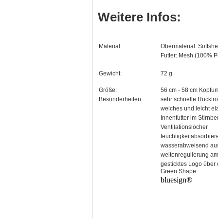
Weitere Infos:
Material:
Obermaterial: Softsh
Futter: Mesh (100% P
Gewicht:
72 g
Größe:
56 cm - 58 cm Kopfu
Besonderheiten:
sehr schnelle Rücktr
weiches und leicht el
Innenfutter im Stirnbe
Ventilationslöcher
feuchtigkeitabsorbi
wasserabweisend aus
weitenregulierung am
gesticktes Logo über
Green Shape
bluesign®