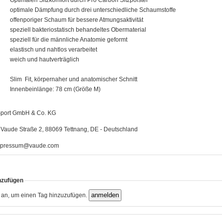
Optimalen Sitzkomfort durch Pro Carbon Sitzpolster
optimale Dämpfung durch drei unterschiedliche
Schaumstoffe
offenporiger Schaum für bessere Atmungsaktivität
speziell bakteriostatisch behandeltes Obermaterial
speziell für die männliche Anatomie geformt
elastisch und nahtlos verarbeitet
weich und hautverträglich
Slim
Fit, körpernaher und anatomischer Schnitt
Innenbeinlänge: 78 cm (Größe M)
ort GmbH & Co. KG
Vaude Straße 2, 88069 Tettnang, DE - Deutschland
pressum@vaude.com
nzufügen
h an, um einen Tag hinzuzufügen.