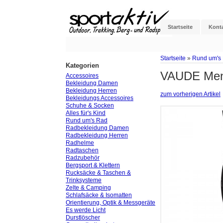
Startseite
Kont
Startseite
»
Rund um's
Kategorien
VAUDE Mens
Accessoires
Bekleidung Damen
Bekleidung Herren
zum vorherigen Artikel
Bekleidungs Accessoires
Schuhe & Socken
Alles für's Kind
Rund um's Rad
Radbekleidung Damen
Radbekleidung Herren
Radhelme
Radtaschen
Radzubehör
Bergsport & Klettern
Rucksäcke & Taschen &
Trinksysteme
Zelte & Camping
Schlafsäcke & Isomatten
Orientierung, Optik & Messgeräte
Es werde Licht
Durstlöscher