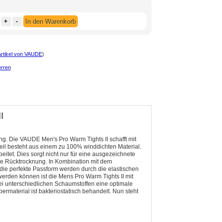
+
-
In den Warenkorb
Artikel von VAUDE
)
rren
I
g. Die VAUDE Men's Pro Warm Tights II schafft mit
 Teil besteht aus einem zu 100% winddichten Material.
itet. Dies sorgt nicht nur für eine ausgezeichnete
die Rücktrocknung. In Kombination mit dem
die perfekte Passform werden durch die elastischen
erden können ist die Mens Pro Warm Tights II mit
rei unterschiedlichen Schaumstoffen eine optimale
ermaterial ist bakteriostatisch behandelt. Nun steht