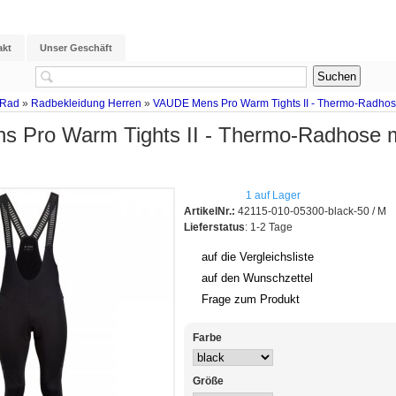
akt
Unser Geschäft
 Rad
»
Radbekleidung Herren
»
VAUDE Mens Pro Warm Tights II - Thermo-Radhose 
 Pro Warm Tights II - Thermo-Radhose mi
1 auf Lager
ArtikelNr.:
42115-010-05300-black-50 / M
Lieferstatus
: 1-2 Tage
auf die Vergleichsliste
auf den Wunschzettel
Frage zum Produkt
Farbe
Größe