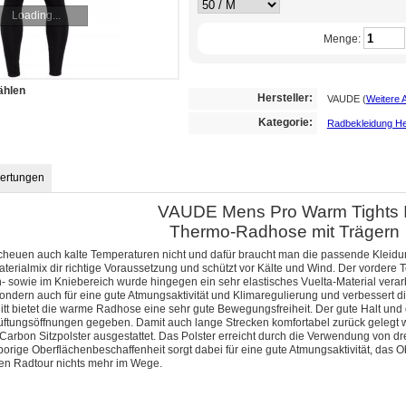
Loading...
Menge:
ählen
Hersteller:
VAUDE
(
Weitere 
Kategorie:
Radbekleidung He
ertungen
VAUDE Mens Pro Warm Tights I
Thermo-Radhose mit Trägern
cheuen auch kalte Temperaturen nicht und dafür braucht man die passende Kleidun
aterialmix dir richtige Voraussetzung und schützt vor Kälte und Wind. Der vordere
- sowie im Kniebereich wurde hingegen ein sehr elastisches Vuelta-Material verarbe
ondern auch für eine gute Atmungsaktivität und Klimaregulierung und verbessert 
t bietet die warme Radhose eine sehr gute Bewegungsfreiheit. Der gute Halt und 
lüftungsöffnungen gegeben. Damit auch lange Strecken komfortabel zurück gelegt w
 Carbon Sitzpolster ausgestattet. Das Polster erreicht durch die Verwendung von d
rige Oberflächenbeschaffenheit sorgt dabei für eine gute Atmungsaktivität, das Ob
hen Radtour nichts mehr im Wege.