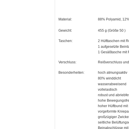
Material:
88% Polyamid, 12%
Gewicht:
455 g (Größe 50 )
Taschen:
2 Hüfttaschen mit R
1 aufgesetzte Beint
1 Gesäßtasche mit 
Verschluss:
Reißverschluss und 
Besonderheiten:
hoch atmungsaktiv
80% winddicht
wasserabweisend
vollelastisch
robust und abriebfe
hohe Bewegungsfre
hoher Hüftbund mit i
vorgeformte Kniepa
großzügiger Zwicke
seitliche Belüftun
Beinabschlüsse mit