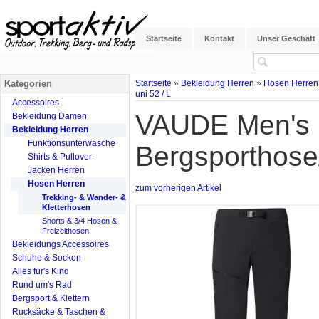
Startseite
Kontakt
Unser Geschäft
Kategorien
Startseite
»
Bekleidung Herren
»
Hosen Herren
uni 52 / L
Accessoires
VAUDE Men's B
Bekleidung Damen
Bekleidung Herren
Funktionsunterwäsche
Bergsporthose/
Shirts & Pullover
Jacken Herren
Hosen Herren
zum vorherigen Artikel
Trekking- & Wander- &
Kletterhosen
Shorts & 3/4 Hosen &
Freizeithosen
Bekleidungs Accessoires
Schuhe & Socken
Alles für's Kind
Rund um's Rad
Bergsport & Klettern
Rucksäcke & Taschen &