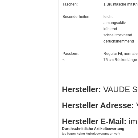
Taschen:
1 Brusttasche mit Kn
Besonderheiten:
leicht
atmungsaktiv
kühlend
schnelltrocknend
geruchshemmend
Passform:
Regular Fit, normale
<
75 cm Rückenlänge 
Hersteller:
VAUDE Sp
Hersteller Adresse:
V
Hersteller E-Mail:
im
Durchschnittliche Artikelbewertung
:
(es liegen
keine
Artikelbewertungen vor)