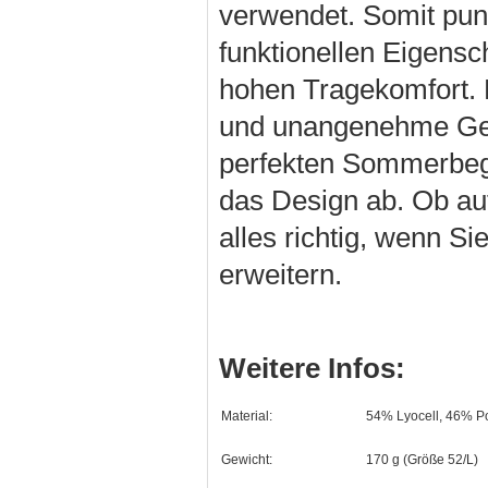
verwendet. Somit punkt
funktionellen Eigensch
hohen Tragekomfort. F
und unangenehme Ger
perfekten Sommerbegl
das Design ab. Ob au
alles richtig, wenn Si
erweitern.
Weitere Infos:
Material:
54% Lyocell, 46% Po
Gewicht:
170 g (Größe 52/L)