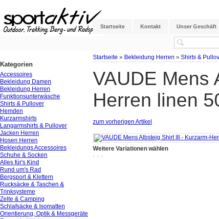
Startseite
Kontakt
Unser Geschäft
Startseite
»
Bekleidung Herren
»
Shirts & Pullo
Kategorien
VAUDE Mens Al
Accessoires
Bekleidung Damen
Bekleidung Herren
Herren linen 5
Funktionsunterwäsche
Shirts & Pullover
Hemden
Kurzarmshirts
zum vorherigen Artikel
Langarmshirts & Pullover
Jacken Herren
Hosen Herren
Bekleidungs Accessoires
Weitere Variationen wählen
Schuhe & Socken
Alles für's Kind
Rund um's Rad
Bergsport & Klettern
Rucksäcke & Taschen &
Trinksysteme
Zelte & Camping
Schlafsäcke & Isomatten
Orientierung, Optik & Messgeräte