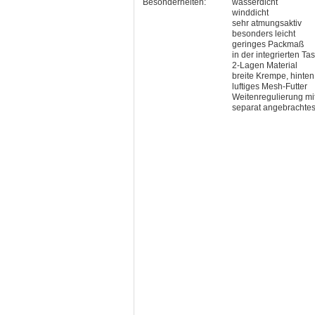
Besonderheiten:
wasserdicht
winddicht
sehr atmungsaktiv
besonders leicht
geringes Packmaß
in der integrierten T
2-Lagen Material
breite Krempe, hinten
luftiges Mesh-Futter
Weitenregulierung mi
separat angebrachte