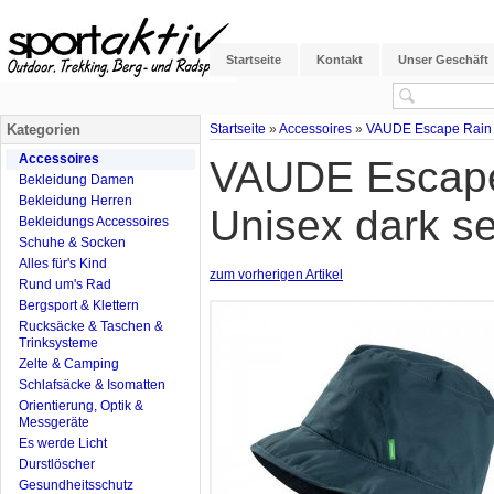
Startseite
Kontakt
Unser Geschäft
Kategorien
Startseite
»
Accessoires
»
VAUDE Escape Rain Ha
Accessoires
VAUDE Escape 
Bekleidung Damen
Bekleidung Herren
Unisex dark s
Bekleidungs Accessoires
Schuhe & Socken
Alles für's Kind
zum vorherigen Artikel
Rund um's Rad
Bergsport & Klettern
Rucksäcke & Taschen &
Trinksysteme
Zelte & Camping
Schlafsäcke & Isomatten
Orientierung, Optik &
Messgeräte
Es werde Licht
Durstlöscher
Gesundheitsschutz