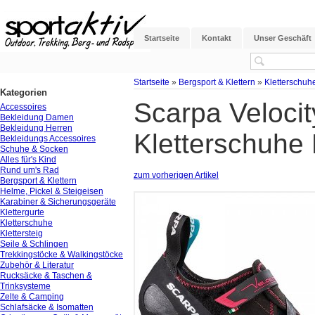
Startseite
Kontakt
Unser Geschäft
Startseite
»
Bergsport & Klettern
»
Kletterschuh
Kategorien
Scarpa Veloci
Accessoires
Bekleidung Damen
Bekleidung Herren
Kletterschuhe
Bekleidungs Accessoires
Schuhe & Socken
Alles für's Kind
Rund um's Rad
zum vorherigen Artikel
Bergsport & Klettern
Helme, Pickel & Steigeisen
Karabiner & Sicherungsgeräte
Klettergurte
Kletterschuhe
Klettersteig
Seile & Schlingen
Trekkingstöcke & Walkingstöcke
Zubehör & Literatur
Rucksäcke & Taschen &
Trinksysteme
Zelte & Camping
Schlafsäcke & Isomatten