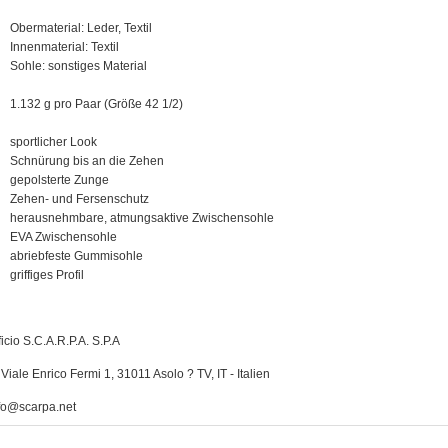
Obermaterial: Leder, Textil
Innenmaterial: Textil
Sohle: sonstiges Material
1.132 g pro Paar (Größe 42 1/2)
sportlicher Look
Schnürung bis an die Zehen
gepolsterte Zunge
Zehen- und Fersenschutz
herausnehmbare, atmungsaktive Zwischensohle
EVA Zwischensohle
abriebfeste Gummisohle
griffiges Profil
icio S.C.A.R.P.A. S.P.A
Viale Enrico Fermi 1, 31011 Asolo ? TV, IT - Italien
fo@scarpa.net