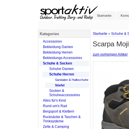
Startseite
Kont
Kategorien
Startseite
»
Schuhe & 
Accessoires
Scarpa Moj
Bekleidung Damen
Bekleidung Herren
zum vorherigen Artikel
Bekleidungs Accessoires
Schuhe & Socken
Schuhe Damen
Schuhe Herren
Sandalen & Halbschuhe
Stiefel
Socken &
Schuheaccessoires
Alles für's Kind
Rund um's Rad
Bergsport & Klettern
Rucksäcke & Taschen &
Trinksysteme
Zelte & Camping