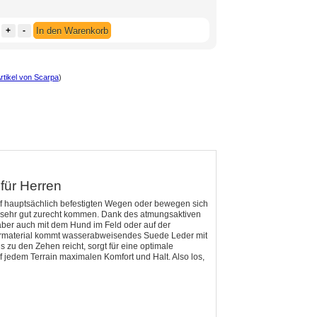
+
-
In den Warenkorb
rtikel von Scarpa
)
für Herren
uf hauptsächlich befestigten Wegen oder bewegen sich
X sehr gut zurecht kommen. Dank des atmungsaktiven
aber auch mit dem Hund im Feld oder auf der
 Obermaterial kommt wasserabweisendes Suede Leder mit
zu den Zehen reicht, sorgt für eine optimale
jedem Terrain maximalen Komfort und Halt. Also los,