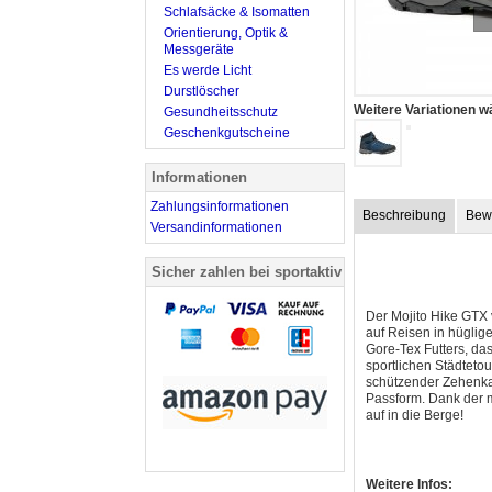
Schlafsäcke & Isomatten
Orientierung, Optik &
Messgeräte
Es werde Licht
Durstlöscher
Weitere Variationen w
Gesundheitsschutz
Geschenkgutscheine
Informationen
Zahlungsinformationen
Beschreibung
Bew
Versandinformationen
Sicher zahlen bei sportaktiv
Der Mojito Hike GTX 
auf Reisen in hügli
Gore-Tex Futters, da
sportlichen Städteto
schützender Zehenkap
Passform. Dank der m
auf in die Ber
Weitere Infos: