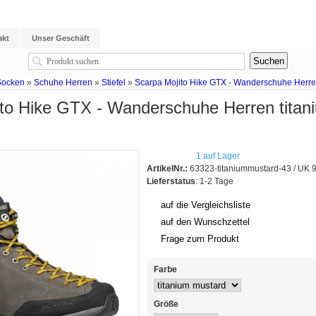
akt
Unser Geschäft
Socken
»
Schuhe Herren
»
Stiefel
»
Scarpa Mojito Hike GTX - Wanderschuhe Herre
ito Hike GTX - Wanderschuhe Herren titan
1 auf Lager
ArtikelNr.:
63323-titaniummustard-43 / UK 
Lieferstatus
: 1-2 Tage
auf die Vergleichsliste
auf den Wunschzettel
Frage zum Produkt
Farbe
Größe