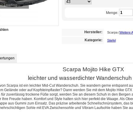
Loading...
Menge:
ählen
Hersteller:
Scarpa
(
Weitere A
Kategorie:
Stiefel
ertungen
Scarpa Mojito Hike GTX
leichter und wasserdichter Wanderschuh 
von Scarpa ist ein leichter Mid-Cut Wanderschuh. Sie wandern gerne entspannt a
gem Gelände oder auf Kopfsteinpflaster? Dann werden Sie mit dem Mojito Hike GT
s für zuverlässig trockene Füße sorgt, werden Sie an diesem Schuh in den Bergen 
ur Ihre Freude haben. Komfort und Style halten sich hier perfekt die Waage. Als
pe aus Gummi zum Einsatz. Das präzise arbeitende Schnellschnürsystem, das bis 
ehrschichtigen Sohle mit EVA Zwischensohle und Vibram Laufsohle haben Sie auf 
ge!