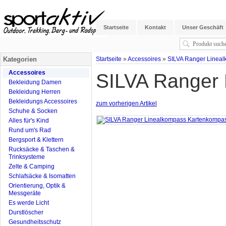
Startseite
Kontakt
Unser Geschäft
Kategorien
Startseite
»
Accessoires
»
SILVA Ranger Linea
Accessoires
SILVA Ranger
Bekleidung Damen
Bekleidung Herren
Bekleidungs Accessoires
zum vorherigen Artikel
Schuhe & Socken
Alles für's Kind
Rund um's Rad
Bergsport & Klettern
Rucksäcke & Taschen &
Trinksysteme
Zelte & Camping
Schlafsäcke & Isomatten
Orientierung, Optik &
Messgeräte
Es werde Licht
Durstlöscher
Gesundheitsschutz