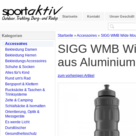
Startseite
Kontakt
Unser Geschäft
Kategorien
Startseite
»
Accessoires
»
SIGG WMB Wide Mouth 
Accessoires
SIGG WMB Wide
Bekleidung Damen
Bekleidung Herren
aus Aluminium
Bekleidungs Accessoires
Schuhe & Socken
Alles für's Kind
zum vorherigen Artikel
Rund um's Rad
Bergsport & Klettern
Rucksäcke & Taschen &
Trinksysteme
Zelte & Camping
Schlafsäcke & Isomatten
Orientierung, Optik &
Messgeräte
Es werde Licht
Durstlöscher
Gesundheitsschutz