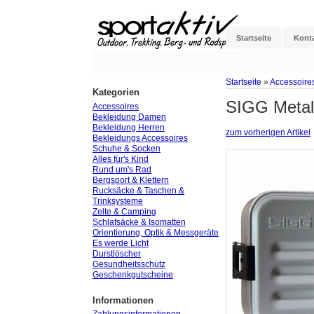
Startseite
Kont
Startseite
»
Accessoire
Kategorien
SIGG Metal 
Accessoires
Bekleidung Damen
Bekleidung Herren
zum vorherigen Artikel
Bekleidungs Accessoires
Schuhe & Socken
Alles für's Kind
Rund um's Rad
Bergsport & Klettern
Rucksäcke & Taschen &
Trinksysteme
Zelte & Camping
Schlafsäcke & Isomatten
Orientierung, Optik & Messgeräte
Es werde Licht
Durstlöscher
Gesundheitsschutz
Geschenkgutscheine
Informationen