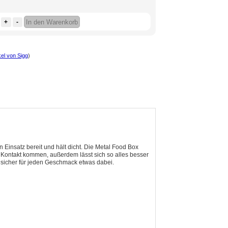
+
-
In den Warenkorb
kel von Sigg
)
en Einsatz bereit und hält dicht. Die Metal Food Box
in Kontakt kommen, außerdem lässt sich so alles besser
 sicher für jeden Geschmack etwas dabei.