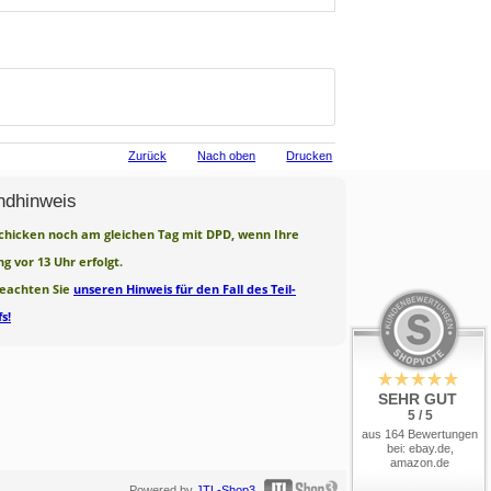
Zurück
Nach oben
Drucken
ndhinweis
chicken noch am gleichen Tag mit DPD, wenn Ihre
ng vor 13 Uhr erfolgt.
beachten Sie
unseren Hinweis für den Fall des Teil-
s!
SEHR GUT
5 / 5
aus 164 Bewertungen
bei: ebay.de,
amazon.de
Powered by
JTL-Shop3