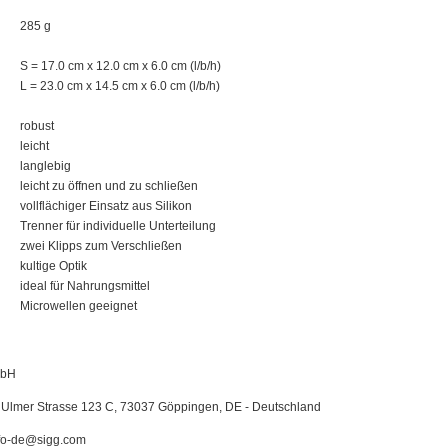
285 g
S = 17.0 cm x 12.0 cm x 6.0 cm (l/b/h)
L = 23.0 cm x 14.5 cm x 6.0 cm (l/b/h)
robust
leicht
langlebig
leicht zu öffnen und zu schließen
vollflächiger Einsatz aus Silikon
Trenner für individuelle Unterteilung
zwei Klipps zum Verschließen
kultige Optik
ideal für Nahrungsmittel
Microwellen geeignet
mbH
Ulmer Strasse 123 C, 73037 Göppingen, DE - Deutschland
fo-de@sigg.com