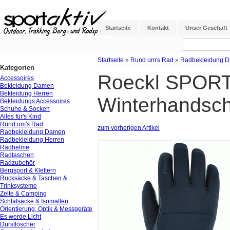
Startseite
Kontakt
Unser Geschäft
Startseite
»
Rund um's Rad
»
Radbekleidung 
Kategorien
Roeckl SPORTS
Accessoires
Bekleidung Damen
Bekleidung Herren
Winterhandsch
Bekleidungs Accessoires
Schuhe & Socken
Alles für's Kind
Rund um's Rad
zum vorherigen Artikel
Radbekleidung Damen
Radbekleidung Herren
Radhelme
Radtaschen
Radzubehör
Bergsport & Klettern
Rucksäcke & Taschen &
Trinksysteme
Zelte & Camping
Schlafsäcke & Isomatten
Orientierung, Optik & Messgeräte
Es werde Licht
Durstlöscher