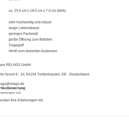
ca. 25.0 cm x 19.0 cm x 7.0 cm (l/b/h)
sehr hochwertig und robust
lange Lebensdauer
geringes Packmaß
große Öffnung zum Befüllen
Tragegriff
Ventil zum dosierten Auslassen
ture RELAGS GmbH
Im Grund 6 - 10, 83104 Tuntenhausen, DE - Deutschland
lags@relags.de
rtikelbewertung
:
bewertungen vor)
unden Ihre Erfahrungen mit