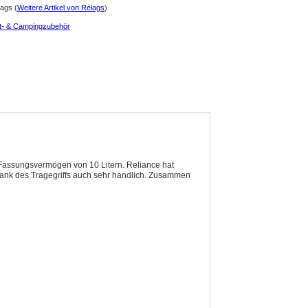
lags
(
Weitere Artikel von Relags
)
t- & Campingzubehör
em Fassungsvermögen von 10 Litern. Reliance hat
t ank des Tragegriffs auch sehr handlich. Zusammen