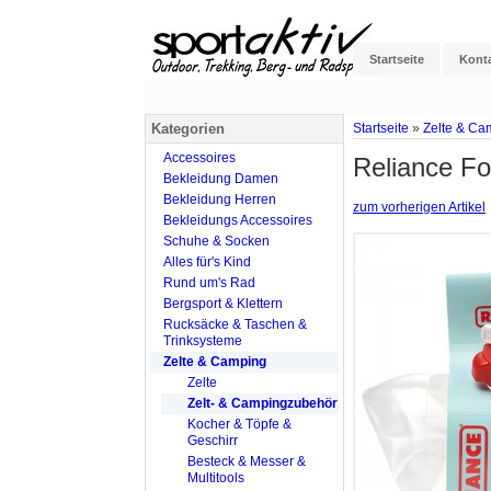
Startseite
Kont
Kategorien
Startseite
»
Zelte & Ca
Accessoires
Reliance Fol
Bekleidung Damen
Bekleidung Herren
zum vorherigen Artikel
Bekleidungs Accessoires
Schuhe & Socken
Alles für's Kind
Rund um's Rad
Bergsport & Klettern
Rucksäcke & Taschen &
Trinksysteme
Zelte & Camping
Zelte
Zelt- & Campingzubehör
Kocher & Töpfe &
Geschirr
Besteck & Messer &
Multitools