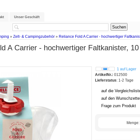
akt
Unser Geschäft
mping
»
Zelt- & Campingzubehör
»
Reliance Fold A Carrier - hochwertiger Faltkanist
d A Carrier - hochwertiger Faltkanister, 10 
1 auf Lager
ArtikelNr.:
012500
Lieferstatus
: 1-2 Tage
auf die Vergleichslist
auf den Wunschzette
Frage zum Produkt
Menge: