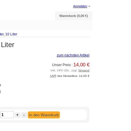
Anmelden
Warenkorb (0,00 €)
er, 10 Liter
Liter
zum nächsten Artikel
14,00 €
Unser Preis :
inkl. 19% USt., zzgl.
Versand
UVP
des Herstellers: 14,00 €
e
l
+
-
In den Warenkorb