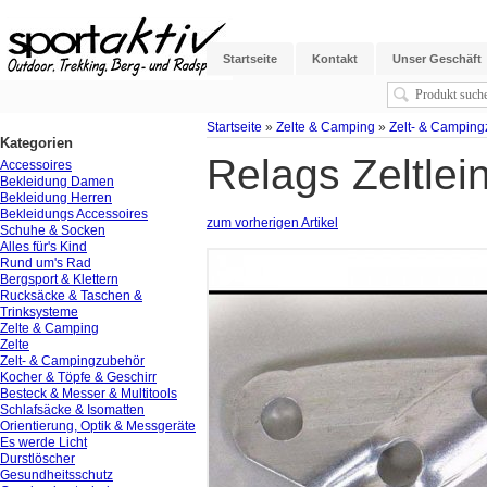
Startseite
Kontakt
Unser Geschäft
Startseite
»
Zelte & Camping
»
Zelt- & Campin
Kategorien
Relags Zeltlei
Accessoires
Bekleidung Damen
Bekleidung Herren
Bekleidungs Accessoires
zum vorherigen Artikel
Schuhe & Socken
Alles für's Kind
Rund um's Rad
Bergsport & Klettern
Rucksäcke & Taschen &
Trinksysteme
Zelte & Camping
Zelte
Zelt- & Campingzubehör
Kocher & Töpfe & Geschirr
Besteck & Messer & Multitools
Schlafsäcke & Isomatten
Orientierung, Optik & Messgeräte
Es werde Licht
Durstlöscher
Gesundheitsschutz