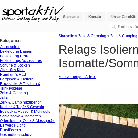
Startseite
Kontakt
Unser Geschäft
Startseite
»
Zelte & Camping
»
Zelt- & Campin
Kategorien
Relags Isolier
Accessoires
Bekleidung Damen
Bekleidung Herren
Isomatte/Somm
Bekleidungs Accessoires
Schuhe & Socken
Alles für's Kind
Rund um's Rad
zum vorherigen Artikel
Bergsport & Klettern
Rucksäcke & Taschen &
Trinksysteme
Zelte & Camping
Zelte
Zelt- & Campingzubehör
Kocher & Töpfe & Geschirr
Besteck & Messer & Multitools
Schlafsäcke & Isomatten
Orientierung, Optik & Messgeräte
Es werde Licht
Durstlöscher
Gesundheitsschutz