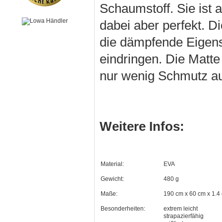
Schaumstoff. Sie ist ab
dabei aber perfekt. D
die dämpfende Eigensc
eindringen. Die Matt
nur wenig Schmutz au
Weitere Infos:
Material:
EVA
Gewicht:
480 g
Maße:
190 cm x 60 cm x 1.4 
Besonderheiten:
extrem leicht
strapazierfähig