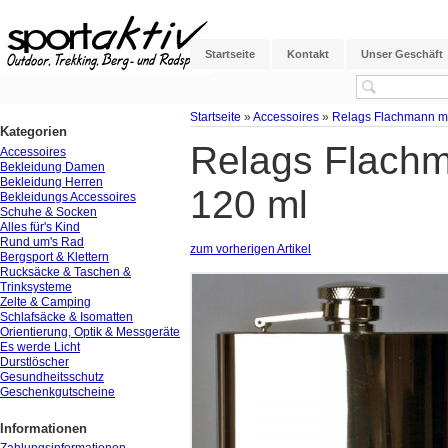
Startseite
Kontakt
Unser Geschäft
Startseite
»
Accessoires
»
Relags Flachmann mit
Kategorien
Relags Flachma
Accessoires
Bekleidung Damen
Bekleidung Herren
120 ml
Bekleidungs Accessoires
Schuhe & Socken
Alles für's Kind
Rund um's Rad
zum vorherigen Artikel
Bergsport & Klettern
Rucksäcke & Taschen &
Trinksysteme
Zelte & Camping
Schlafsäcke & Isomatten
Orientierung, Optik & Messgeräte
Es werde Licht
Durstlöscher
Gesundheitsschutz
Geschenkgutscheine
Informationen