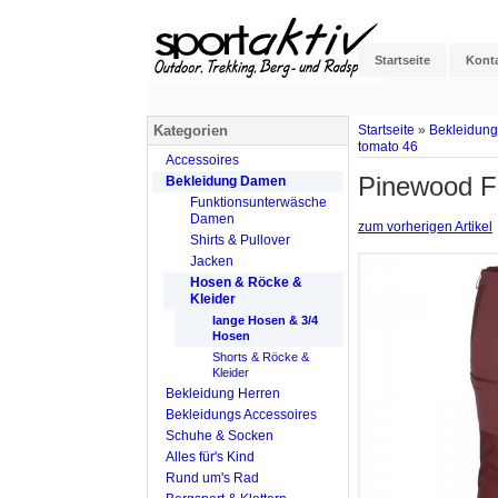
Startseite
Kont
Kategorien
Startseite
»
Bekleidun
tomato 46
Accessoires
Pinewood F
Bekleidung Damen
Funktionsunterwäsche
Damen
zum vorherigen Artikel
Shirts & Pullover
Jacken
Hosen & Röcke &
Kleider
lange Hosen & 3/4
Hosen
Shorts & Röcke &
Kleider
Bekleidung Herren
Bekleidungs Accessoires
Schuhe & Socken
Alles für's Kind
Rund um's Rad