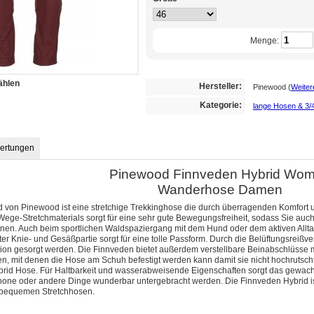
Menge:
ählen
Hersteller:
Pinewood
(
Weiter
Kategorie:
lange Hosen & 3/
ertungen
Pinewood Finnveden Hybrid Wo
Wanderhose Damen
 von Pinewood ist eine stretchige Trekkinghose die durch überragenden Komfort und
4-Wege-Stretchmaterials sorgt für eine sehr gute Bewegungsfreiheit, sodass Sie au
nen. Auch beim sportlichen Waldspaziergang mit dem Hund oder dem aktiven Allta
ter Knie- und Gesäßpartie sorgt für eine tolle Passform. Durch die Belüftungsreiß
lation gesorgt werden. Die Finnveden bietet außerdem verstellbare Beinabschlüsse 
, mit denen die Hose am Schuh befestigt werden kann damit sie nicht hochrutscht
ybrid Hose. Für Haltbarkeit und wasserabweisende Eigenschaften sorgt das gewach
one oder andere Dinge wunderbar untergebracht werden. Die Finnveden Hybrid is
 bequemen Stretchhosen.