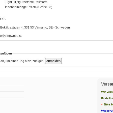
Tight Fit, figurbetonte Passform
Innenbeinlänge: 79 cm (Größe 38)
d AB
Bokåkravägen 4, 331 53 Värnamo, SE - Schweden
fo@pinewood.se
nzufügen
h an, um einen Tag hinzuzufügen.
Versa
Wir vers
Bestellu
*
Bitte 
Widerruf