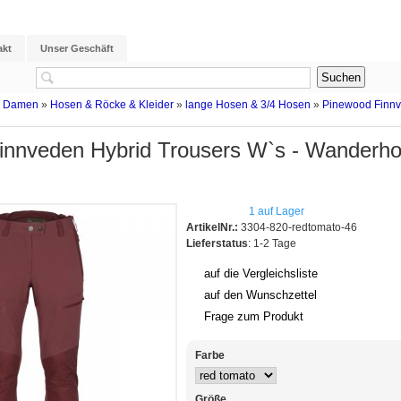
akt
Unser Geschäft
g Damen
»
Hosen & Röcke & Kleider
»
lange Hosen & 3/4 Hosen
»
Pinewood Finnv
innveden Hybrid Trousers W`s - Wanderh
1 auf Lager
ArtikelNr.:
3304-820-redtomato-46
Lieferstatus
: 1-2 Tage
auf die Vergleichsliste
auf den Wunschzettel
Frage zum Produkt
Farbe
Größe