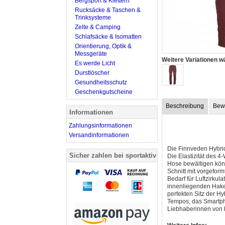
Bergsport & Klettern
Rucksäcke & Taschen &
Trinksysteme
Zelte & Camping
Schlafsäcke & Isomatten
Orientierung, Optik &
Messgeräte
Weitere Variationen w
Es werde Licht
Durstlöscher
Gesundheitsschutz
Geschenkgutscheine
Beschreibung
Bew
Informationen
Zahlungsinformationen
Versandinformationen
Die Finnveden Hybrid
Sicher zahlen bei sportaktiv
Die Elastizität des 
Hose bewältigen kön
Schnitt mit vorgeform
Bedarf für Luftzirku
innenliegenden Haken
perfekten Sitz der H
Tempos, das Smartph
Liebhaberinnen von