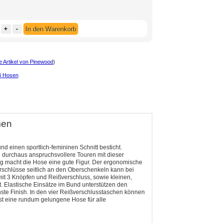
+
-
In den Warenkorb
e Artikel von Pinewood
)
4 Hosen
men
 einen sportlich-femininen Schnitt besticht.
ch durchaus anspruchsvollere Touren mit dieser
g macht die Hose eine gute Figur. Der ergonomische
verschlüsse seitlich an den Oberschenkeln kann bei
mit 3 Knöpfen und Reißverschluss, sowie kleinen,
. Elastische Einsätze im Bund unterstützen den
ste Finish. In den vier Reißverschlusstaschen können
t eine rundum gelungene Hose für alle