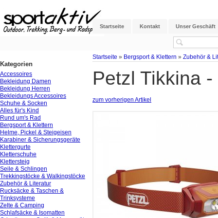
Startseite
Kontakt
Unser Geschäft
Startseite
»
Bergsport & Klettern
»
Zubehör & Lit
Kategorien
Petzl Tikkina 
Accessoires
Bekleidung Damen
Bekleidung Herren
Bekleidungs Accessoires
zum vorherigen Artikel
Schuhe & Socken
Alles für's Kind
Rund um's Rad
Bergsport & Klettern
Helme, Pickel & Steigeisen
Karabiner & Sicherungsgeräte
Klettergurte
Kletterschuhe
Klettersteig
Seile & Schlingen
Trekkingstöcke & Walkingstöcke
Zubehör & Literatur
Rucksäcke & Taschen &
Trinksysteme
Zelte & Camping
Schlafsäcke & Isomatten