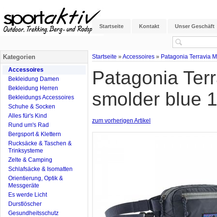
Startseite
Kontakt
Unser Geschäft
Kategorien
Startseite
»
Accessoires
»
Patagonia Terravia Mi
Accessoires
Patagonia Terr
Bekleidung Damen
Bekleidung Herren
smolder blue 1
Bekleidungs Accessoires
Schuhe & Socken
Alles für's Kind
zum vorherigen Artikel
Rund um's Rad
Bergsport & Klettern
Rucksäcke & Taschen &
Trinksysteme
Zelte & Camping
Schlafsäcke & Isomatten
Orientierung, Optik &
Messgeräte
Es werde Licht
Durstlöscher
Gesundheitsschutz