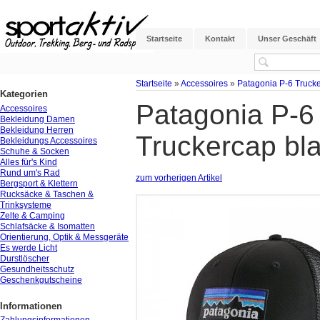
Startseite
Kontakt
Unser Geschäft
Startseite
»
Accessoires
»
Patagonia P-6 Trucker
Kategorien
Patagonia P-6 
Accessoires
Bekleidung Damen
Bekleidung Herren
Truckercap bl
Bekleidungs Accessoires
Schuhe & Socken
Alles für's Kind
Rund um's Rad
zum vorherigen Artikel
Bergsport & Klettern
Rucksäcke & Taschen &
Trinksysteme
Zelte & Camping
Schlafsäcke & Isomatten
Orientierung, Optik & Messgeräte
Es werde Licht
Durstlöscher
Gesundheitsschutz
Geschenkgutscheine
Informationen