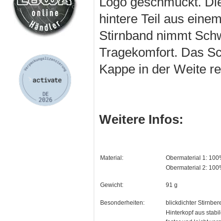
Logo geschmückt. Die
hintere Teil aus eine
Stirnband nimmt Schw
Tragekomfort. Das Sch
Kappe in der Weite re
Weitere Infos:
Material:
Obermaterial 1: 10
Obermaterial 2: 100
Gewicht:
91 g
Besonderheiten:
blickdichter Stirnber
Hinterkopf aus stab