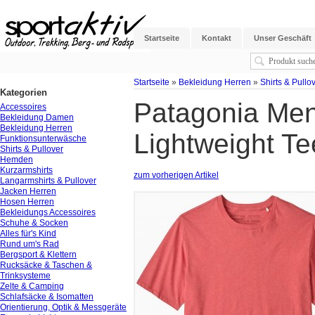
Startseite
Kontakt
Unser Geschäft
Startseite
»
Bekleidung Herren
»
Shirts & Pullo
Kategorien
Patagonia Men
Accessoires
Bekleidung Damen
Bekleidung Herren
Lightweight Te
Funktionsunterwäsche
Shirts & Pullover
Hemden
Kurzarmshirts
zum vorherigen Artikel
Langarmshirts & Pullover
Jacken Herren
Hosen Herren
Bekleidungs Accessoires
Schuhe & Socken
Alles für's Kind
Rund um's Rad
Bergsport & Klettern
Rucksäcke & Taschen &
Trinksysteme
Zelte & Camping
Schlafsäcke & Isomatten
Orientierung, Optik & Messgeräte