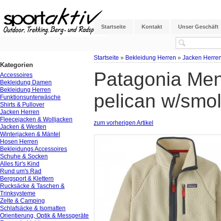
Startseite
Kontakt
Unser Geschäft
Startseite
»
Bekleidung Herren
»
Jacken Herre
Kategorien
Patagonia Mens
Accessoires
Bekleidung Damen
Bekleidung Herren
pelican w/smol
Funktionsunterwäsche
Shirts & Pullover
Jacken Herren
Fleecejacken & Wolljacken
zum vorherigen Artikel
Jacken & Westen
Winterjacken & Mäntel
Hosen Herren
Bekleidungs Accessoires
Schuhe & Socken
Alles für's Kind
Rund um's Rad
Bergsport & Klettern
Rucksäcke & Taschen &
Trinksysteme
Zelte & Camping
Schlafsäcke & Isomatten
Orientierung, Optik & Messgeräte