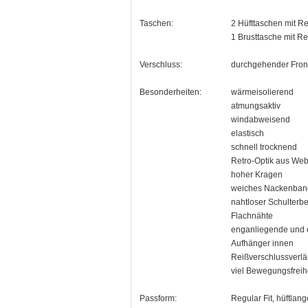
Taschen:
2 Hüfttaschen mit R
1 Brusttasche mit R
Verschluss:
durchgehender Front
Besonderheiten:
wärmeisolierend
atmungsaktiv
windabweisend
elastisch
schnell trocknend
Retro-Optik aus We
hoher Kragen
weiches Nackenban
nahtloser Schulterb
Flachnähte
enganliegende und 
Aufhänger innen
Reißverschlussverl
viel Bewegungsfreih
Passform:
Regular Fit, hüftlan