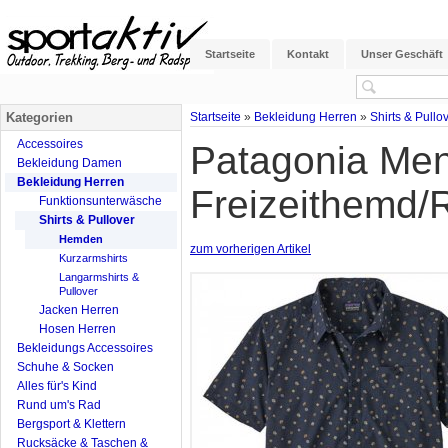
Startseite
Kontakt
Unser Geschäft
Kategorien
Startseite
»
Bekleidung Herren
»
Shirts & Pullo
Accessoires
Patagonia Men
Bekleidung Damen
Bekleidung Herren
Freizeithemd/
Funktionsunterwäsche
Shirts & Pullover
Hemden
zum vorherigen Artikel
Kurzarmshirts
Langarmshirts &
Pullover
Jacken Herren
Hosen Herren
Bekleidungs Accessoires
Schuhe & Socken
Alles für's Kind
Rund um's Rad
Bergsport & Klettern
Rucksäcke & Taschen &