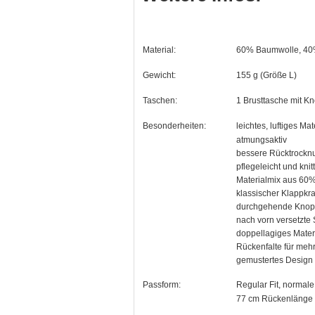
Material:
60% Baumwolle, 40%
Gewicht:
155 g (Größe L)
Taschen:
1 Brusttasche mit Kn
Besonderheiten:
leichtes, luftiges Mate
atmungsaktiv
bessere Rücktrockn
pflegeleicht und knit
Materialmix aus 60
klassischer Klappkr
durchgehende Knopf
nach vorn versetzte
doppellagiges Mater
Rückenfalte für meh
gemustertes Design
Passform:
Regular Fit, normale
77 cm Rückenlänge 