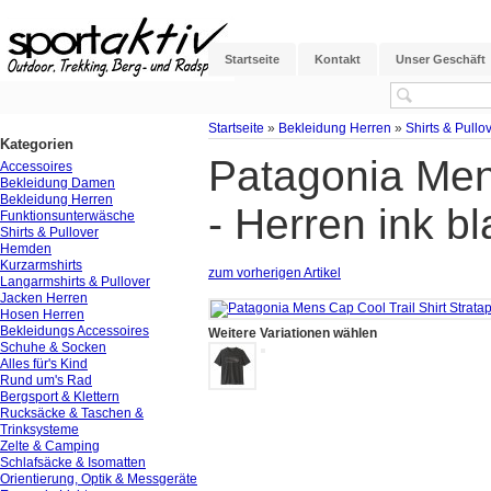
Startseite
Kontakt
Unser Geschäft
Startseite
»
Bekleidung Herren
»
Shirts & Pullo
Kategorien
Patagonia Mens
Accessoires
Bekleidung Damen
Bekleidung Herren
- Herren ink b
Funktionsunterwäsche
Shirts & Pullover
Hemden
Kurzarmshirts
zum vorherigen Artikel
Langarmshirts & Pullover
Jacken Herren
Hosen Herren
Bekleidungs Accessoires
Weitere Variationen wählen
Schuhe & Socken
Alles für's Kind
Rund um's Rad
Bergsport & Klettern
Rucksäcke & Taschen &
Trinksysteme
Zelte & Camping
Schlafsäcke & Isomatten
Orientierung, Optik & Messgeräte