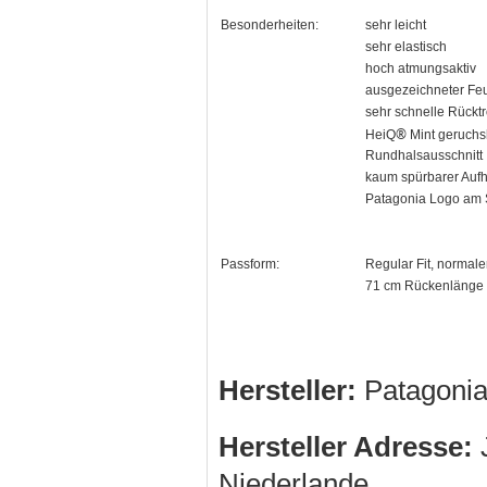
Besonderheiten:
sehr leicht
sehr elastisch
hoch atmungsaktiv
ausgezeichneter Feu
sehr schnelle Rückt
®
HeiQ
Mint geruch
Rundhalsausschnitt
kaum spürbarer Auf
Patagonia Logo am
Passform:
Regular Fit, normale
71 cm Rückenlänge 
Hersteller:
Patagonia
Hersteller Adresse:
J
Niederlande